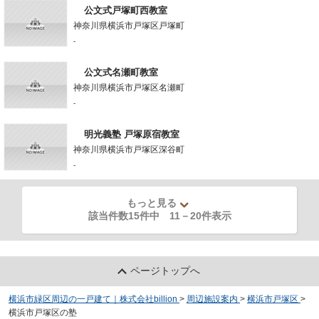
公文式戸塚町西教室
神奈川県横浜市戸塚区戸塚町
-
公文式名瀬町教室
神奈川県横浜市戸塚区名瀬町
-
明光義塾 戸塚原宿教室
神奈川県横浜市戸塚区深谷町
-
もっと見る
該当件数15件中
11
－
20
件表示
ページトップへ
横浜市緑区周辺の一戸建て｜株式会社billion
>
周辺施設案内
>
横浜市戸塚区
>
横浜市戸塚区の塾