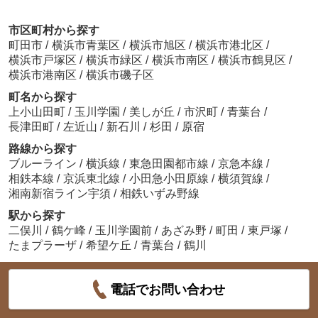
市区町村から探す
町田市
/
横浜市青葉区
/
横浜市旭区
/
横浜市港北区
/
横浜市戸塚区
/
横浜市緑区
/
横浜市南区
/
横浜市鶴見区
/
横浜市港南区
/
横浜市磯子区
町名から探す
上小山田町
/
玉川学園
/
美しが丘
/
市沢町
/
青葉台
/
長津田町
/
左近山
/
新石川
/
杉田
/
原宿
路線から探す
ブルーライン
/
横浜線
/
東急田園都市線
/
京急本線
/
相鉄本線
/
京浜東北線
/
小田急小田原線
/
横須賀線
/
湘南新宿ライン宇須
/
相鉄いずみ野線
駅から探す
二俣川
/
鶴ケ峰
/
玉川学園前
/
あざみ野
/
町田
/
東戸塚
/
たまプラーザ
/
希望ケ丘
/
青葉台
/
鶴川
電話でお問い合わせ