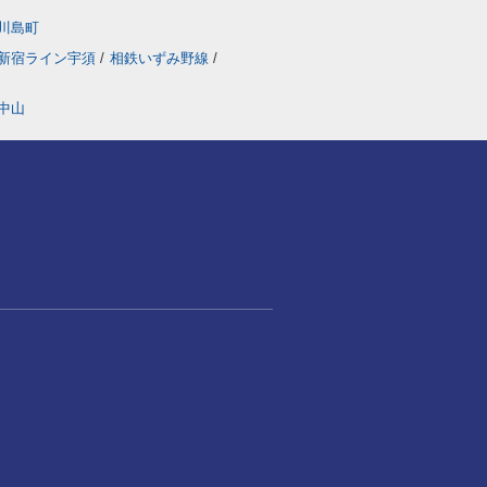
川島町
新宿ライン宇須
/
相鉄いずみ野線
/
中山