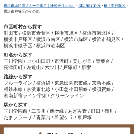
横浜市緑区周辺の一戸建て｜株式会社billion
>
周辺施設案内
>
横浜市戸塚区
>
横浜市戸塚区のその他
市区町村から探す
町田市
/
横浜市青葉区
/
横浜市旭区
/
横浜市港北区
/
横浜市戸塚区
/
横浜市南区
/
横浜市緑区
/
横浜市鶴見区
/
横浜市磯子区
/
横浜市港南区
町名から探す
玉川学園
/
上小山田町
/
市沢町
/
美しが丘
/
青葉台
/
長津田町
/
左近山
/
六ツ川
/
戸塚町
/
原宿
路線から探す
ブルーライン
/
横浜線
/
東急田園都市線
/
京急本線
/
相鉄本線
/
京浜東北線
/
小田急小田原線
/
横須賀線
/
湘南新宿ライン宇須
/
グリーンライン
駅から探す
玉川学園前
/
二俣川
/
鶴ケ峰
/
あざみ野
/
町田
/
鶴川
/
たまプラーザ
/
青葉台
/
希望ケ丘
/
東戸塚