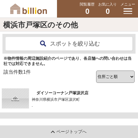
閲覧履歴
お気に入り
メニュー
0
0
横浜市戸塚区のその他
スポットを絞り込む
※物件情報の周辺施設紹介のページであり、各店舗への問い合わせは当
社では対応できません。
該当件数
1
件
ダイソーコーナン戸塚汲沢店
神奈川県横浜市戸塚区汲沢町
-
ページトップへ