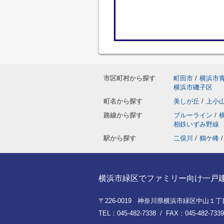
市区町村から探す
町田市
/
横浜市
横浜市磯子区
町名から探す
美しが丘
/
上小
路線から探す
ブルーライン
/
相鉄いずみ野線
駅から探す
二俣川
/
鶴ケ峰
/
横浜市緑区でファミリー向け一戸建てを
〒226-0019 神奈川県横浜市緑区中山１丁目8
TEL：045-482-7338 / FAX：045-482-7339