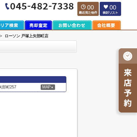
00
00
>
ローソン 戸塚上矢部町店
部町257
MAP
▼