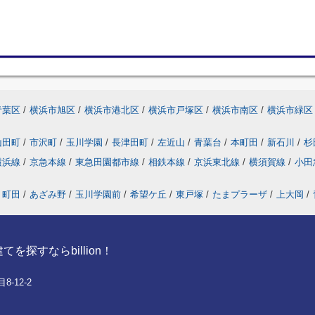
青葉区
/
横浜市旭区
/
横浜市港北区
/
横浜市戸塚区
/
横浜市南区
/
横浜市緑区
山田町
/
市沢町
/
玉川学園
/
長津田町
/
左近山
/
青葉台
/
本町田
/
新石川
/
杉
横浜線
/
京急本線
/
東急田園都市線
/
相鉄本線
/
京浜東北線
/
横須賀線
/
小田
町田
/
あざみ野
/
玉川学園前
/
希望ケ丘
/
東戸塚
/
たまプラーザ
/
上大岡
/
探すならbillion！
-12-2