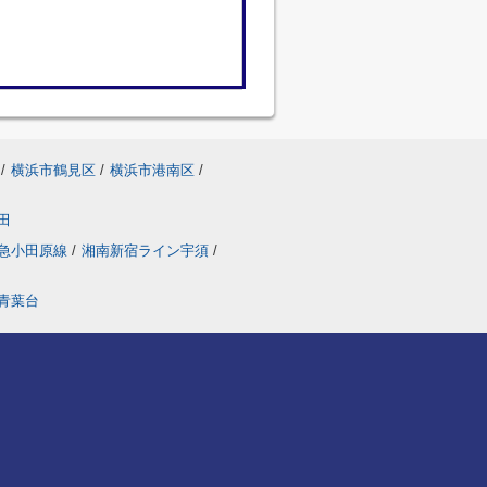
/
横浜市鶴見区
/
横浜市港南区
/
田
急小田原線
/
湘南新宿ライン宇須
/
青葉台