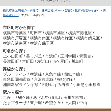
ページトップへ
横浜市緑区周辺の一戸建て｜株式会社billion
>
(売買・投資)地域から探す
>
川
崎市宮前区
>
エクレール宮前平
市区町村から探す
横浜市青葉区
/
町田市
/
横浜市旭区
/
横浜市港北区
/
横浜市戸塚区
/
横浜市南区
/
横浜市緑区
/
横浜市鶴見区
/
横浜市港南区
/
横浜市磯子区
町名から探す
上小山田町
/
美しが丘
/
市沢町
/
玉川学園
/
青葉台
/
長津田町
/
本町田
/
左近山
/
市ケ尾町
/
川島町
路線から探す
ブルーライン
/
横浜線
/
京急本線
/
相鉄本線
/
東急田園都市線
/
京浜東北線
/
横須賀線
/
湘南新宿ライン宇須
/
相鉄いずみ野線
/
小田急小田原線
駅から探す
二俣川
/
鶴ケ峰
/
あざみ野
/
町田
/
玉川学園前
/
たまプラーザ
/
東戸塚
/
希望ケ丘
/
上大岡
/
中山