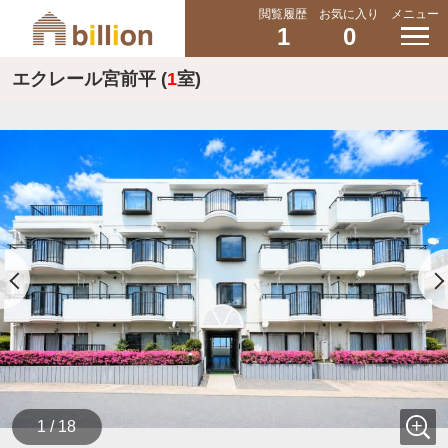
閲覧履歴
お気に入り
メニュー
1
0
エクレール宮前平 (
1
室)
1 / 18