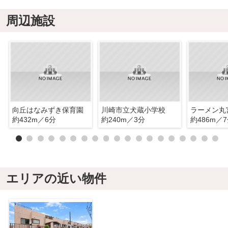
周辺施設
向丘はなみずき保育園
川崎市立犬蔵小学校
ラーメン丸
約432m／6分
約240m／3分
約486m／
エリアの近い物件