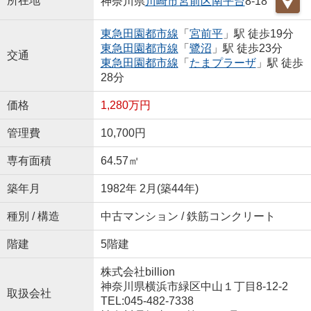
所在地
神奈川県
川崎市宮前区
南平台
8-18
東急田園都市線
「
宮前平
」駅 徒歩19分
東急田園都市線
「
鷺沼
」駅 徒歩23分
交通
東急田園都市線
「
たまプラーザ
」駅 徒歩
28分
価格
1,280万円
管理費
10,700円
専有面積
64.57㎡
築年月
1982年 2月(築44年)
種別 / 構造
中古マンション / 鉄筋コンクリート
階建
5階建
株式会社billion
神奈川県横浜市緑区中山１丁目8-12-2
取扱会社
TEL:045-482-7338