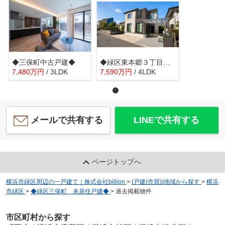
◆三保町中古戸建◆
◆緑区東本郷３丁目 中古戸建◆
7,480
万
円
/ 3LDK
7,590
万
円
/ 4LDK
メールで共有する
LINEで共有する
ページトップへ
横浜市緑区周辺の一戸建て｜株式会社billion
>
(戸建(売買))地域から探す
>
横浜
市緑区
>
◆緑区三保町 未居住戸建◆
>
過去掲載物件
市区町村から探す