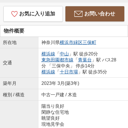
お気に入り追加
お問い合わせ
物件概要
所在地
神奈川県
横浜市緑区
三保町
横浜線
「
中山
」駅 徒歩20分
東急田園都市線
「
青葉台
」駅 バス28
交通
分 「三保中央」 停歩14分
横浜線
「
十日市場
」駅 徒歩35分
築年月
2023年 3月(築3年)
種別 / 構造
中古一戸建 / 木造
陽当り良好
閑静な住宅地
眺望良好
現地見学会