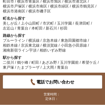
町田市
/
横浜市青葉区
/
横浜市旭区
/
横浜市港北区
/
横浜市戸塚区
/
横浜市南区
/
横浜市緑区
/
横浜市鶴見区
/
横浜市港南区
/
横浜市磯子区
町名から探す
美しが丘
/
上小山田町
/
市沢町
/
玉川学園
/
長津田町
/
左近山
/
青葉台
/
本町田
/
新石川
/
杉田
路線から探す
ブルーライン
/
横浜線
/
京急本線
/
東急田園都市線
/
相鉄本線
/
京浜東北線
/
横須賀線
/
小田急小田原線
/
湘南新宿ライン宇須
/
相鉄いずみ野線
駅から探す
二俣川
/
鶴ケ峰
/
町田
/
あざみ野
/
玉川学園前
/
希望ケ丘
/
東戸塚
/
たまプラーザ
/
上大岡
/
青葉台
電話でお問い合わせ
営業時間：
定休日：