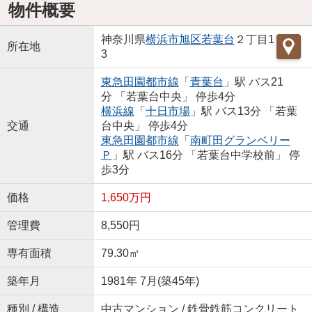
物件概要
神奈川県
横浜市旭区
若葉台
２丁目1
所在地
3
東急田園都市線
「
青葉台
」駅 バス21
分 「若葉台中央」 停歩4分
横浜線
「
十日市場
」駅 バス13分 「若葉
交通
台中央」 停歩4分
東急田園都市線
「
南町田グランベリー
Ｐ
」駅 バス16分 「若葉台中学校前」 停
歩3分
価格
1,650万円
管理費
8,550円
専有面積
79.30㎡
築年月
1981年 7月(築45年)
種別 / 構造
中古マンション / 鉄骨鉄筋コンクリート