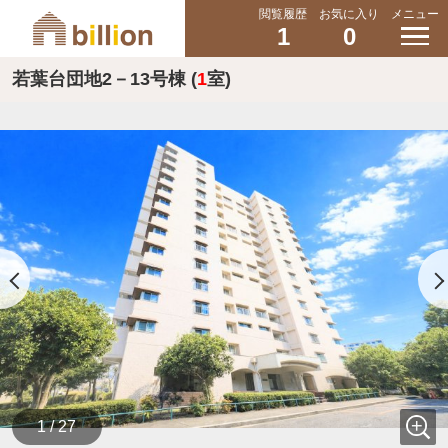
閲覧履歴
お気に入り
メニュー
1
0
若葉台団地2－13号棟 (
1
室)
1 / 27