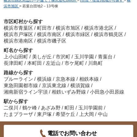
横浜市緑区周辺の一戸建て｜株式会社billion
>
(売買・投資)地域から探す
>
横
浜市旭区
>
若葉台団地2－13号棟
市区町村から探す
横浜市青葉区
/
町田市
/
横浜市旭区
/
横浜市港北区
/
横浜市戸塚区
/
横浜市南区
/
横浜市緑区
/
横浜市鶴見区
/
横浜市港南区
/
横浜市磯子区
町名から探す
上小山田町
/
美しが丘
/
市沢町
/
玉川学園
/
青葉台
/
長津田町
/
本町田
/
左近山
/
市ケ尾町
/
川島町
路線から探す
ブルーライン
/
横浜線
/
京急本線
/
相鉄本線
/
東急田園都市線
/
京浜東北線
/
横須賀線
/
湘南新宿ライン宇須
/
相鉄いずみ野線
/
小田急小田原線
駅から探す
二俣川
/
鶴ケ峰
/
あざみ野
/
町田
/
玉川学園前
/
たまプラーザ
/
東戸塚
/
希望ケ丘
/
上大岡
/
中山
電話でお問い合わせ