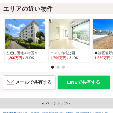
エリアの近い物件
左近山団地４街区９棟 バス停徒歩4分/リノベーション物件/南西向きバルコニー
コスモ白根公園
1,200
万
円
/ 2LDK
1,799
万
円
/ 3LDK
1,580
万
円
メールで共有する
LINEで共有する
ページトップへ