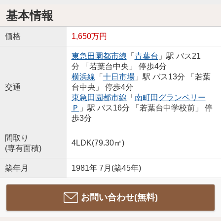
基本情報
価格
1,650万円
東急田園都市線
「
青葉台
」駅 バス21
分 「若葉台中央」 停歩4分
横浜線
「
十日市場
」駅 バス13分 「若葉
交通
台中央」 停歩4分
東急田園都市線
「
南町田グランベリー
Ｐ
」駅 バス16分 「若葉台中学校前」 停
歩3分
間取り
4LDK(79.30㎡)
(専有面積)
築年月
1981年 7月(築45年)
お問い合わせ(無料)