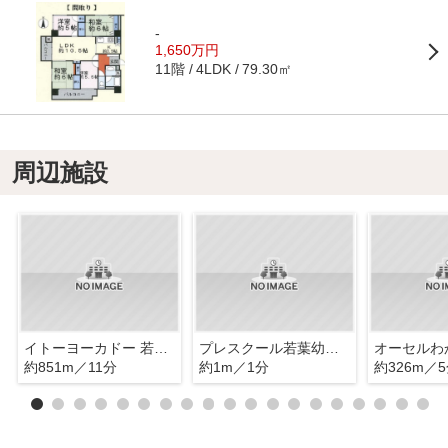
-
1,650万円
11階
79.30㎡
4LDK
周辺施設
イトーヨーカドー 若葉台店
プレスクール若葉幼稚園
オーセルわ
約851m／11分
約1m／1分
約326m／