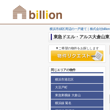
横浜市緑区周辺の一戸建て｜株式会社billion
東急ドエル・アルス大倉山東
▼ご希望の物件をお探しします
同じエリアの物件
横浜市港北区
大豆戸町
東急東横線 大倉山
横浜線 菊名