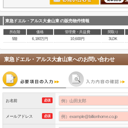
東急ドエル・アルス大倉山東
の販売物件情報
所在階
価格
管理費・共益費
間取り
5階
6,180万円
10,600円
3LDK
東急ドエル・アルス大倉山東
へのお問い合わせ
お名前
必須
メールアドレス
必須