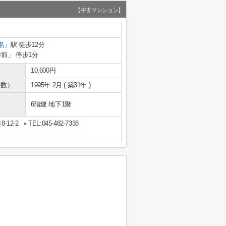
【中古マンション】
名
」駅 徒歩12分
舎前」 停歩1分
10,600円
年数）
1995年 2月 ( 築31年 )
6階建 地下1階
12-2
TEL:045-482-7338