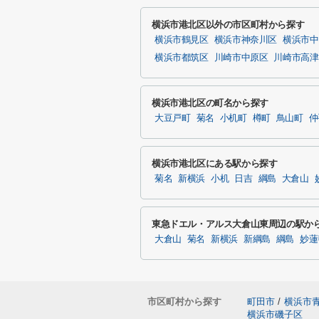
横浜市港北区以外の市区町村から探す
横浜市鶴見区
横浜市神奈川区
横浜市中
横浜市都筑区
川崎市中原区
川崎市高津
横浜市港北区の町名から探す
大豆戸町
菊名
小机町
樽町
鳥山町
仲
横浜市港北区にある駅から探す
菊名
新横浜
小机
日吉
綱島
大倉山
東急ドエル・アルス大倉山東周辺の駅か
大倉山
菊名
新横浜
新綱島
綱島
妙蓮
市区町村から探す
町田市
/
横浜市
横浜市磯子区