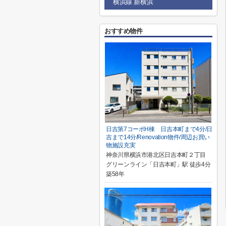
横浜線 新横浜
おすすめ物件
日吉第7コーポH棟 日吉本町まで4分/日
吉まで14分/Renovation物件/周辺お買い
物施設充実
神奈川県横浜市港北区日吉本町２丁目
グリーンライン「日吉本町」駅 徒歩4分
築58年