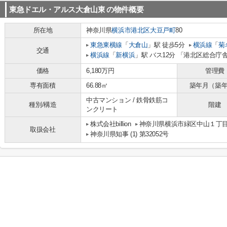
東急ドエル・アルス大倉山東
の物件概要
所在地
神奈川県
横浜市港北区
大豆戸町
80
東急東横線
「
大倉山
」駅 徒歩5分
横浜線
「
菊
交通
横浜線
「
新横浜
」駅 バス12分 「港北区総合庁
価格
6,180万円
管理費
専有面積
66.88㎡
築年月（築
中古マンション / 鉄骨鉄筋コ
種別/構造
階建
ンクリート
株式会社billion
神奈川県横浜市緑区中山１丁目8-
取扱会社
神奈川県知事 (1) 第32052号