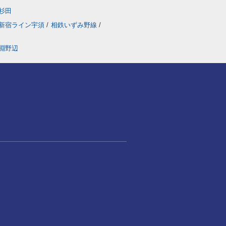
杉田
新宿ライン宇須
/
相鉄いずみ野線
/
淵野辺