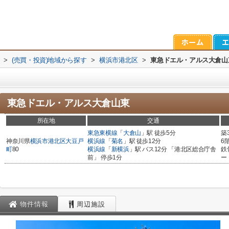
>
(売買・投資)地域から探す
>
横浜市港北区
>
東急ドエル・アルス大倉山
東急ドエル・アルス大倉山東
所在地
交通
東急東横線
「
大倉山
」駅 徒歩5分
築
神奈川県
横浜市港北区
大豆戸
横浜線
「
菊名
」駅 徒歩12分
6
町
80
横浜線
「
新横浜
」駅 バス12分 「港北区総合庁舎
鉄
前」 停歩1分
ー
物件情報
周辺施設