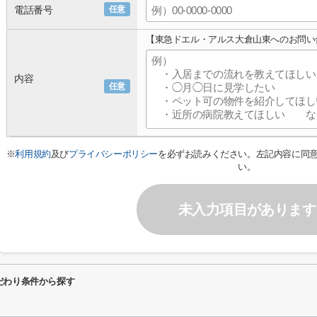
電話番号
任意
【東急ドエル・アルス大倉山東へのお問い
内容
任意
※
利用規約
及び
プライバシーポリシー
を必ずお読みください。左記内容に同
い。
未入力項目があります
だわり条件から探す