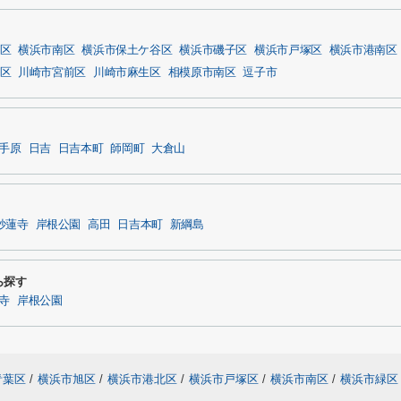
区
横浜市南区
横浜市保土ケ谷区
横浜市磯子区
横浜市戸塚区
横浜市港南区
区
川崎市宮前区
川崎市麻生区
相模原市南区
逗子市
手原
日吉
日吉本町
師岡町
大倉山
妙蓮寺
岸根公園
高田
日吉本町
新綱島
ら探す
寺
岸根公園
青葉区
/
横浜市旭区
/
横浜市港北区
/
横浜市戸塚区
/
横浜市南区
/
横浜市緑区