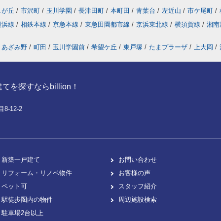
しが丘
/
市沢町
/
玉川学園
/
長津田町
/
本町田
/
青葉台
/
左近山
/
市ケ尾町
/
横浜線
/
相鉄本線
/
京急本線
/
東急田園都市線
/
京浜東北線
/
横須賀線
/
湘南
あざみ野
/
町田
/
玉川学園前
/
希望ケ丘
/
東戸塚
/
たまプラーザ
/
上大岡
/
探すならbillion！
-12-2
新築一戸建て
お問い合わせ
リフォーム・リノベ物件
お客様の声
ペット可
スタッフ紹介
駅徒歩圏内の物件
周辺施設検索
駐車場2台以上