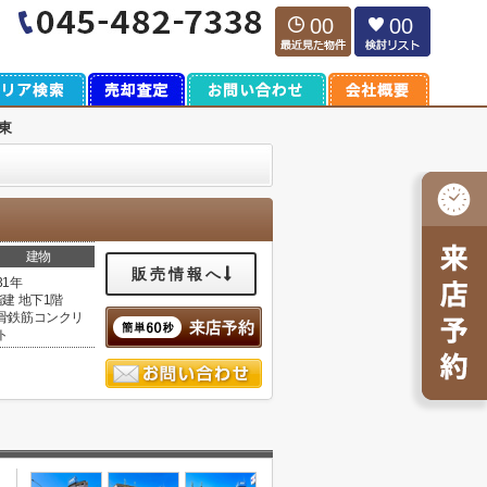
00
00
東
建物
販売情報へ
31年
階建 地下1階
骨鉄筋コンクリ
ト