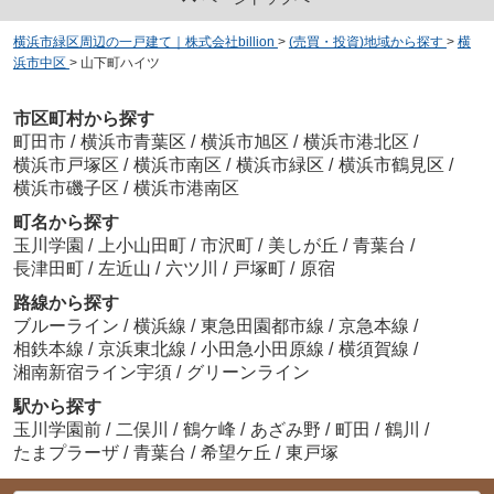
横浜市緑区周辺の一戸建て｜株式会社billion
>
(売買・投資)地域から探す
>
横
浜市中区
>
山下町ハイツ
市区町村から探す
町田市
/
横浜市青葉区
/
横浜市旭区
/
横浜市港北区
/
横浜市戸塚区
/
横浜市南区
/
横浜市緑区
/
横浜市鶴見区
/
横浜市磯子区
/
横浜市港南区
町名から探す
玉川学園
/
上小山田町
/
市沢町
/
美しが丘
/
青葉台
/
長津田町
/
左近山
/
六ツ川
/
戸塚町
/
原宿
路線から探す
ブルーライン
/
横浜線
/
東急田園都市線
/
京急本線
/
相鉄本線
/
京浜東北線
/
小田急小田原線
/
横須賀線
/
湘南新宿ライン宇須
/
グリーンライン
駅から探す
玉川学園前
/
二俣川
/
鶴ケ峰
/
あざみ野
/
町田
/
鶴川
/
たまプラーザ
/
青葉台
/
希望ケ丘
/
東戸塚