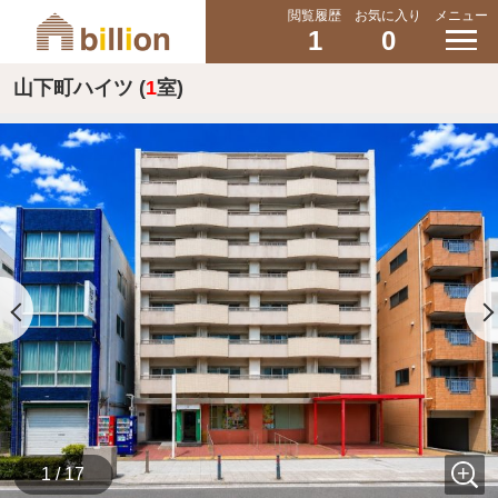
閲覧履歴
お気に入り
メニュー
1
0
山下町ハイツ (
1
室)
1 / 17