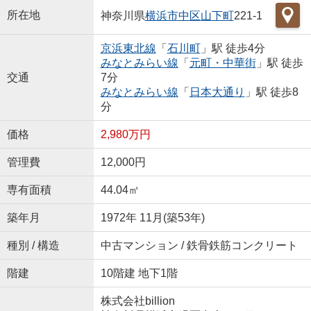
所在地
神奈川県
横浜市中区
山下町
221-1
京浜東北線
「
石川町
」駅 徒歩4分
みなとみらい線
「
元町・中華街
」駅 徒歩
交通
7分
みなとみらい線
「
日本大通り
」駅 徒歩8
分
価格
2,980万円
管理費
12,000円
専有面積
44.04㎡
築年月
1972年 11月(築53年)
種別 / 構造
中古マンション / 鉄骨鉄筋コンクリート
階建
10階建 地下1階
株式会社billion