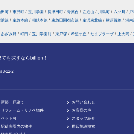
山田町
/
市沢町
/
玉川学園
/
長津田町
/
青葉台
/
左近山
/
川島町
/
六ツ川
/
戸
横浜線
/
京急本線
/
相鉄本線
/
東急田園都市線
/
京浜東北線
/
横須賀線
/
湘南
あざみ野
/
町田
/
玉川学園前
/
東戸塚
/
希望ケ丘
/
たまプラーザ
/
上大岡
/
探すならbillion！
-12-2
新築一戸建て
お問い合わせ
リフォーム・リノベ物件
お客様の声
ペット可
スタッフ紹介
駅徒歩圏内の物件
周辺施設検索