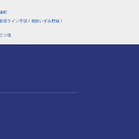
塚町
新宿ライン宇須
/
相鉄いずみ野線
/
三ツ境