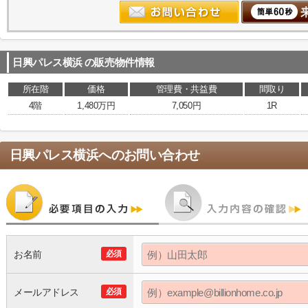
日興パレス横浜
の販売物件情報
所在階
価格
管理費・共益費
間取り
4階
1,480万円
7,050円
1R
日興パレス横浜
へのお問い合わせ
お名前
必須
メールアドレス
必須