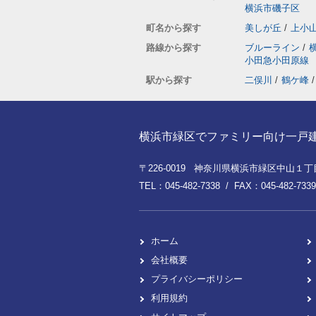
横浜市磯子区
町名から探す
美しが丘
/
上小
路線から探す
ブルーライン
/
小田急小田原線
駅から探す
二俣川
/
鶴ケ峰
/
横浜市緑区でファミリー向け一戸建てを
〒226-0019 神奈川県横浜市緑区中山１丁目8
TEL：045-482-7338 / FAX：045-482-7339
ホーム
会社概要
プライバシーポリシー
利用規約