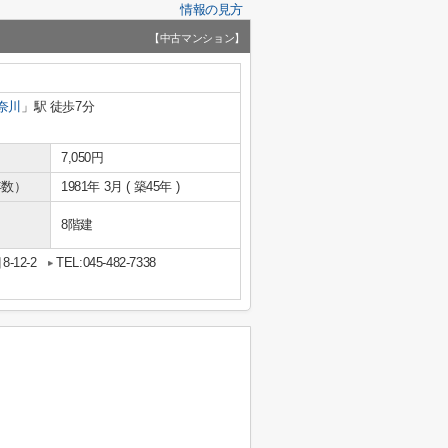
情報の見方
【中古マンション】
奈川
」駅 徒歩7分
7,050円
年数）
1981年 3月 ( 築45年 )
8階建
12-2
TEL:045-482-7338