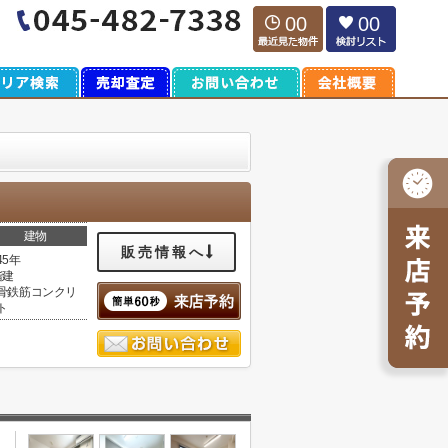
00
00
建物
販売情報へ
45年
階建
骨鉄筋コンクリ
ト