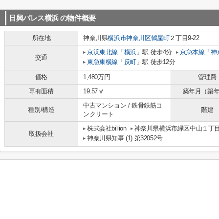
日興パレス横浜
の物件概要
所在地
神奈川県
横浜市神奈川区
鶴屋町
２丁目9-22
京浜東北線
「
横浜
」駅 徒歩4分
京急本線
「
神
交通
東急東横線
「
反町
」駅 徒歩12分
価格
1,480万円
管理費
専有面積
19.57㎡
築年月（築
中古マンション / 鉄骨鉄筋コ
種別/構造
階建
ンクリート
株式会社billion
神奈川県横浜市緑区中山１丁目8-
取扱会社
神奈川県知事 (1) 第32052号