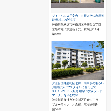
ダイアパレス子安台 ２駅３路線利用可
能/敷地内施設充実
神奈川県横浜市神奈川区子安台２丁目
京急本線「京急新子安」駅 徒歩14分
築45年
片倉台団地壱街区七棟 南向きの明るい
お部屋/ライフスタイルに合わせて
3LDK→2LDKへ変更可能/「横浜ランド
マーク」を望む眺望
神奈川県横浜市神奈川区片倉１丁目
ブルーライン「片倉町」駅 徒歩8分
築57年