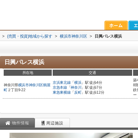
>
(売買・投資)地域から探す
>
横浜市神奈川区
>
日興パレス横浜
日興パレス横浜
所在地
交通
築
京浜東北線
「
横浜
」駅 徒歩4分
神奈川県
横浜市神奈川区
鶴屋
8
京急本線
「
神奈川
」駅 徒歩7分
町
２丁目9-22
鉄
東急東横線
「
反町
」駅 徒歩12分
ー
物件情報
周辺施設