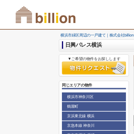
横浜市緑区周辺の一戸建て｜株式会社billion
日興パレス横浜
▼ご希望の物件をお探しします
同じエリアの物件
横浜市神奈川区
鶴屋町
京浜東北線 横浜
京急本線 神奈川