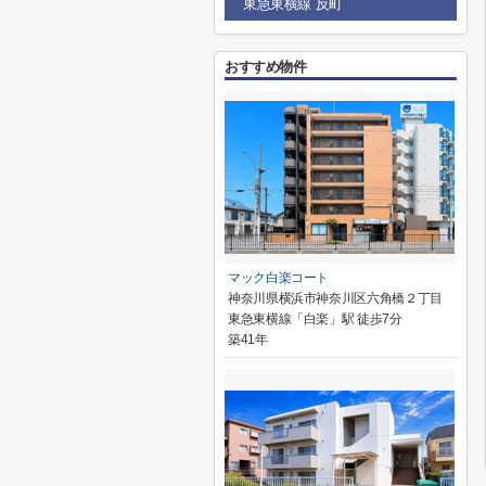
東急東横線 反町
おすすめ物件
マック白楽コート
神奈川県横浜市神奈川区六角橋２丁目
東急東横線「白楽」駅 徒歩7分
築41年