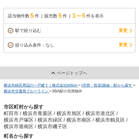
5
5
1～5
該当物件数
件
販売数
件
件を表示
駅で絞り込む
変更
変更
絞り込み条件：
なし
ページトップへ
横浜市緑区周辺の一戸建て｜株式会社billion
>
(売買・投資)路線・駅から探す
>
横浜市交通局ブルーライン
>
関内駅の売買物件
市区町村から探す
町田市
/
横浜市青葉区
/
横浜市旭区
/
横浜市港北区
/
横浜市戸塚区
/
横浜市緑区
/
横浜市南区
/
横浜市鶴見区
/
横浜市港南区
/
横浜市磯子区
町名から探す