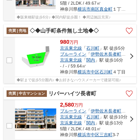
5階 / 2LDK / 49.67㎡
神奈川県
横浜市南区
真金町
１丁目11-3
◆阪東橋駅徒歩6分♪ ◆関内駅徒歩圏！ ◆周辺施設充実♪
◇◆山手町条件無し土地◆◇
売買 | 売地
980
万
円
京浜東北線
「
石川町
」駅 徒歩5分
ブルーライン
「
伊勢佐木長者町
」駅 徒歩
京浜東北線
「
関内
」駅 徒歩16分
- / - / 59.64㎡
神奈川県
横浜市中区
石川町
４丁目
◆駅まで徒歩5分圏内♪ ◆お好きなハウスメーカーで建築可能♪
リバーハイツ長者町
売買 | 中古マンション
2,580
万
円
ブルーライン
「
伊勢佐木長者町
」駅 徒歩
京浜東北線
「
石川町
」駅 徒歩10分
京浜東北線
「
関内
」駅 徒歩13分
5階 / 2LDK / 48.01㎡
神奈川県
横浜市中区
三吉町
3-7