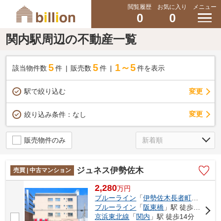
閲覧履歴
お気に入り
メニュー
0
0
関内駅周辺の不動産一覧
5
5
1～5
該当物件数
件
販売数
件
件を表示
駅で絞り込む
変更
変更
絞り込み条件：
なし
販売物件のみ
ジュネス伊勢佐木
売買 | 中古マンション
2,280
万
円
ブルーライン
「
伊勢佐木長者町
」駅 徒歩
ブルーライン
「
阪東橋
」駅 徒歩6分
京浜東北線
「
関内
」駅 徒歩14分