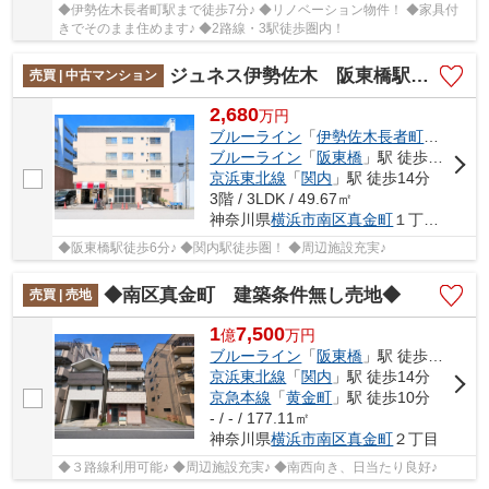
◆伊勢佐木長者町駅まで徒歩7分♪ ◆リノベーション物件！ ◆家具付
きでそのまま住めます♪ ◆2路線・3駅徒歩圏内！
ジュネス伊勢佐木 阪東橋駅徒歩6分♪/関内駅徒歩圏/周辺施設充実
売買 | 中古マンション
2,680
万
円
ブルーライン
「
伊勢佐木長者町
」駅 徒歩
ブルーライン
「
阪東橋
」駅 徒歩6分
京浜東北線
「
関内
」駅 徒歩14分
3階 / 3LDK / 49.67㎡
神奈川県
横浜市南区
真金町
１丁目11-3
◆阪東橋駅徒歩6分♪ ◆関内駅徒歩圏！ ◆周辺施設充実♪
◆南区真金町 建築条件無し売地◆
売買 | 売地
1
7,500
億
万
円
ブルーライン
「
阪東橋
」駅 徒歩7分
京浜東北線
「
関内
」駅 徒歩14分
京急本線
「
黄金町
」駅 徒歩10分
- / - / 177.11㎡
神奈川県
横浜市南区
真金町
２丁目
◆３路線利用可能♪ ◆周辺施設充実♪ ◆南西向き、日当たり良好♪