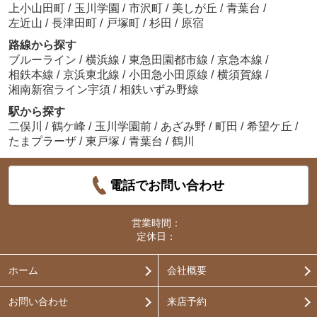
上小山田町
/
玉川学園
/
市沢町
/
美しが丘
/
青葉台
/
左近山
/
長津田町
/
戸塚町
/
杉田
/
原宿
路線から探す
ブルーライン
/
横浜線
/
東急田園都市線
/
京急本線
/
相鉄本線
/
京浜東北線
/
小田急小田原線
/
横須賀線
/
湘南新宿ライン宇須
/
相鉄いずみ野線
駅から探す
二俣川
/
鶴ケ峰
/
玉川学園前
/
あざみ野
/
町田
/
希望ケ丘
/
たまプラーザ
/
東戸塚
/
青葉台
/
鶴川
電話でお問い合わせ
営業時間：
定休日：
ホーム
会社概要
お問い合わせ
来店予約