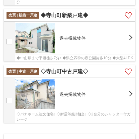
分
◆寺山町新築戸建◆
売買 | 新築一戸建
過去掲載物件
◆中山駅まで平坦徒歩7分♪ ◆県立四季の森公園徒歩10分 ◆大型4LDK
◇寺山町中古戸建◇
売買 | 中古一戸建
過去掲載物件
◇パナホーム注文住宅♪ ◇耐震等級3相当♪ ◇2台分のシャッター付ガ
レージ