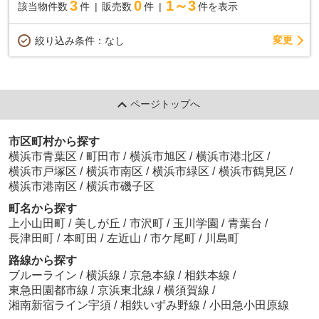
3
0
1～3
該当物件数
件
販売数
件
件を表示
変更
絞り込み条件：
なし
ページトップへ
市区町村から探す
横浜市青葉区
/
町田市
/
横浜市旭区
/
横浜市港北区
/
横浜市戸塚区
/
横浜市南区
/
横浜市緑区
/
横浜市鶴見区
/
横浜市港南区
/
横浜市磯子区
町名から探す
上小山田町
/
美しが丘
/
市沢町
/
玉川学園
/
青葉台
/
長津田町
/
本町田
/
左近山
/
市ケ尾町
/
川島町
路線から探す
ブルーライン
/
横浜線
/
京急本線
/
相鉄本線
/
東急田園都市線
/
京浜東北線
/
横須賀線
/
湘南新宿ライン宇須
/
相鉄いずみ野線
/
小田急小田原線