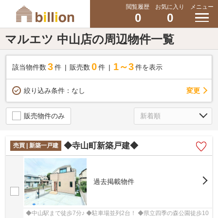
閲覧履歴
お気に入り
メニュー
0
0
マルエツ 中山店の周辺物件一覧
3
0
1～3
該当物件数
件
販売数
件
件を表示
変更
絞り込み条件：
なし
販売物件のみ
◆寺山町新築戸建◆
売買 | 新築一戸建
過去掲載物件
◆中山駅まで徒歩7分♪ ◆駐車場並列2台！ ◆県立四季の森公園徒歩10