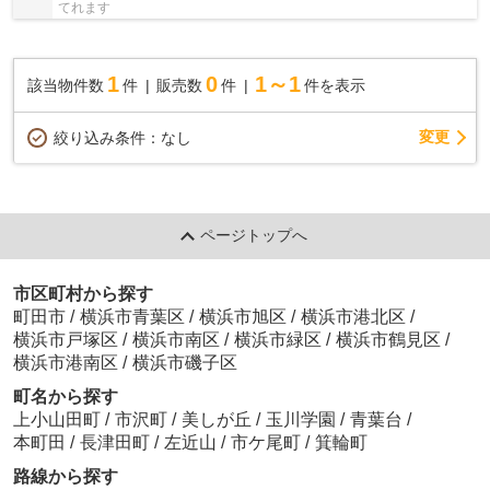
てれます
1
0
1～1
該当物件数
件
販売数
件
件を表示
変更
絞り込み条件：
なし
ページトップへ
市区町村から探す
町田市
/
横浜市青葉区
/
横浜市旭区
/
横浜市港北区
/
横浜市戸塚区
/
横浜市南区
/
横浜市緑区
/
横浜市鶴見区
/
横浜市港南区
/
横浜市磯子区
町名から探す
上小山田町
/
市沢町
/
美しが丘
/
玉川学園
/
青葉台
/
本町田
/
長津田町
/
左近山
/
市ケ尾町
/
箕輪町
路線から探す