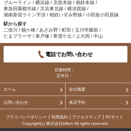
ブルーライン
/
横浜線
/
京急本線
/
相鉄本線
/
東急田園都市線
/
京浜東北線
/
横須賀線
/
湘南新宿ライン宇須
/
相鉄いずみ野線
/
小田急小田原線
駅から探す
二俣川
/
鶴ケ峰
/
あざみ野
/
町田
/
玉川学園前
/
たまプラーザ
/
東戸塚
/
希望ケ丘
/
上大岡
/
中山
電話でお問い合わせ
営業時間：
定休日：
ホーム
会社概要
お問い合わせ
来店予約
プライバシーポリシー
利用規約
アクセスマップ
PCサイト
Copyright(c) 株式会社billion All rights reserved.