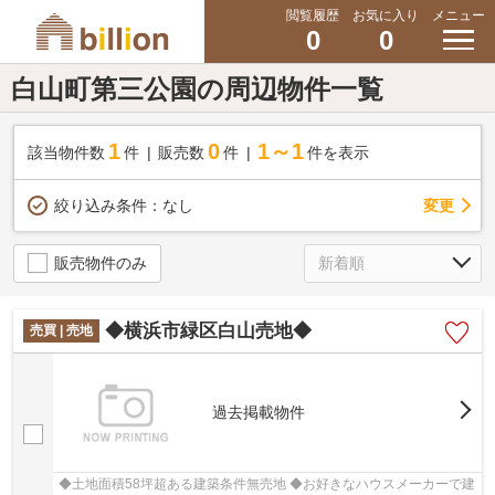
閲覧履歴
お気に入り
メニュー
0
0
白山町第三公園の周辺物件一覧
1
0
1～1
該当物件数
件
販売数
件
件を表示
変更
絞り込み条件：
なし
販売物件のみ
◆横浜市緑区白山売地◆
売買 | 売地
過去掲載物件
◆土地面積58坪超ある建築条件無売地 ◆お好きなハウスメーカーで建