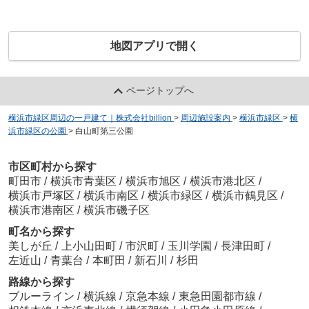
地図アプリで開く
ページトップへ
横浜市緑区周辺の一戸建て｜株式会社billion
>
周辺施設案内
>
横浜市緑区
>
横
浜市緑区の公園
>
白山町第三公園
市区町村から探す
町田市
/
横浜市青葉区
/
横浜市旭区
/
横浜市港北区
/
横浜市戸塚区
/
横浜市南区
/
横浜市緑区
/
横浜市鶴見区
/
横浜市港南区
/
横浜市磯子区
町名から探す
美しが丘
/
上小山田町
/
市沢町
/
玉川学園
/
長津田町
/
左近山
/
青葉台
/
本町田
/
新石川
/
杉田
路線から探す
ブルーライン
/
横浜線
/
京急本線
/
東急田園都市線
/