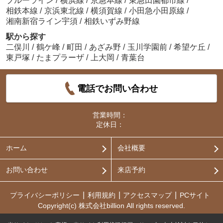
ブルーライン
/
横浜線
/
京急本線
/
東急田園都市線
/
相鉄本線
/
京浜東北線
/
横須賀線
/
小田急小田原線
/
湘南新宿ライン宇須
/
相鉄いずみ野線
駅から探す
二俣川
/
鶴ケ峰
/
町田
/
あざみ野
/
玉川学園前
/
希望ケ丘
/
東戸塚
/
たまプラーザ
/
上大岡
/
青葉台
電話でお問い合わせ
営業時間：
定休日：
ホーム
会社概要
お問い合わせ
来店予約
プライバシーポリシー
利用規約
アクセスマップ
PCサイト
Copyright(c) 株式会社billion All rights reserved.