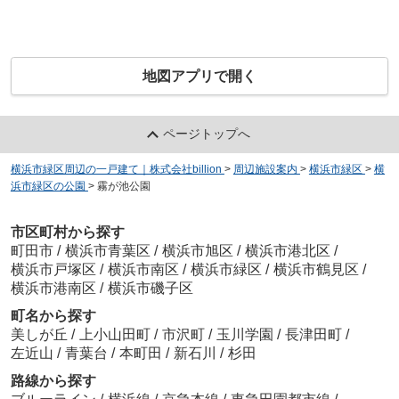
地図アプリで開く
ページトップへ
横浜市緑区周辺の一戸建て｜株式会社billion
>
周辺施設案内
>
横浜市緑区
>
横
浜市緑区の公園
>
霧が池公園
市区町村から探す
町田市
/
横浜市青葉区
/
横浜市旭区
/
横浜市港北区
/
横浜市戸塚区
/
横浜市南区
/
横浜市緑区
/
横浜市鶴見区
/
横浜市港南区
/
横浜市磯子区
町名から探す
美しが丘
/
上小山田町
/
市沢町
/
玉川学園
/
長津田町
/
左近山
/
青葉台
/
本町田
/
新石川
/
杉田
路線から探す