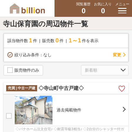
閲覧履歴
お気に入り
メニュー
0
0
寺山保育園の周辺物件一覧
1
0
1～1
該当物件数
件
販売数
件
件を表示
変更
絞り込み条件：
なし
販売物件のみ
◇寺山町中古戸建◇
売買 | 中古一戸建
過去掲載物件
◇パナホーム注文住宅♪ ◇耐震等級3相当♪ ◇2台分のシャッター付ガ