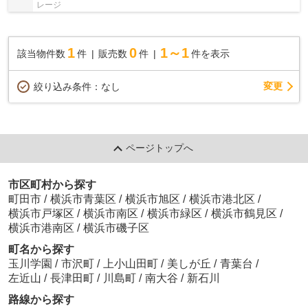
レージ
1
0
1～1
該当物件数
件
販売数
件
件を表示
変更
絞り込み条件：
なし
ページトップへ
市区町村から探す
町田市
/
横浜市青葉区
/
横浜市旭区
/
横浜市港北区
/
横浜市戸塚区
/
横浜市南区
/
横浜市緑区
/
横浜市鶴見区
/
横浜市港南区
/
横浜市磯子区
町名から探す
玉川学園
/
市沢町
/
上小山田町
/
美しが丘
/
青葉台
/
左近山
/
長津田町
/
川島町
/
南大谷
/
新石川
路線から探す