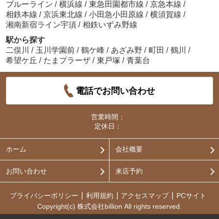
ブルーライン
/
横浜線
/
東急田園都市線
/
京急本線
/
相鉄本線
/
京浜東北線
/
小田急小田原線
/
横須賀線
/
湘南新宿ライン宇須
/
相鉄いずみ野線
駅から探す
二俣川
/
玉川学園前
/
鶴ケ峰
/
あざみ野
/
町田
/
鶴川
/
希望ケ丘
/
たまプラーザ
/
東戸塚
/
青葉台
電話でお問い合わせ
営業時間：
定休日：
ホーム
会社概要
お問い合わせ
来店予約
プライバシーポリシー
利用規約
アクセスマップ
PCサイト
Copyright(c) 株式会社billion All rights reserved.