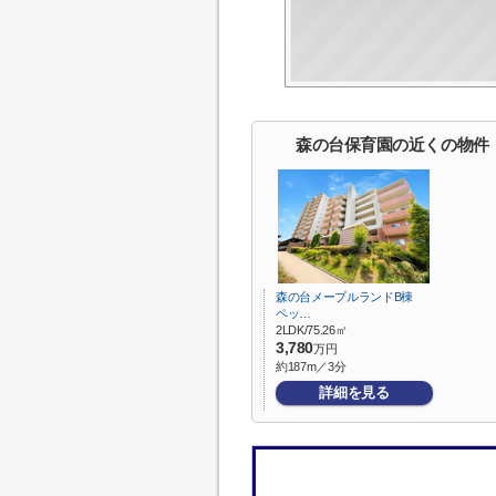
森の台保育園の近くの物件
森の台メープルランドB棟
ペッ…
2LDK/75.26㎡
3,780
万円
約187m／3分
詳細を見る