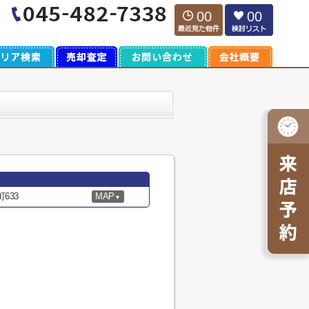
00
00
633
MAP
▼