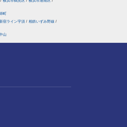
/
横浜市鶴見区
/
横浜市港南区
/
師町
新宿ライン宇須
/
相鉄いずみ野線
/
中山