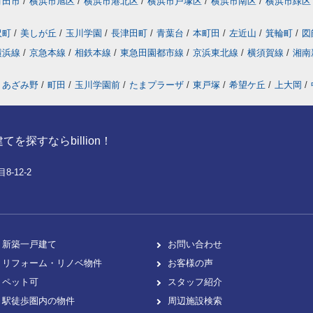
町田市
/
横浜市旭区
/
横浜市港北区
/
横浜市戸塚区
/
横浜市南区
/
横浜市緑区
沢町
/
美しが丘
/
玉川学園
/
長津田町
/
青葉台
/
本町田
/
左近山
/
箕輪町
/
図
横浜線
/
京急本線
/
相鉄本線
/
東急田園都市線
/
京浜東北線
/
横須賀線
/
湘南
あざみ野
/
町田
/
玉川学園前
/
たまプラーザ
/
東戸塚
/
希望ケ丘
/
上大岡
/
探すならbillion！
-12-2
新築一戸建て
お問い合わせ
リフォーム・リノベ物件
お客様の声
ペット可
スタッフ紹介
駅徒歩圏内の物件
周辺施設検索