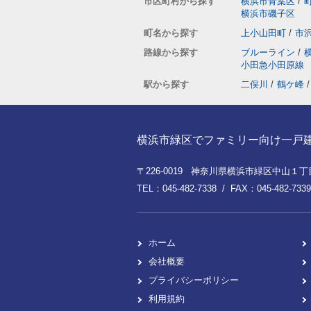
市区町村から探す
横浜市青葉区
/
横浜市磯子区
町名から探す
上小山田町
/
市
路線から探す
ブルーライン
/
小田急小田原線
駅から探す
二俣川
/
鶴ケ峰
/
横浜市緑区でファミリー向け一戸建てを
〒226-0019 神奈川県横浜市緑区中山１丁目8
TEL：045-482-7338 / FAX：045-482-7339
ホーム
会社概要
プライバシーポリシー
利用規約