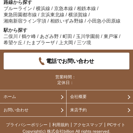
路線から探す
ブルーライン
/
横浜線
/
京急本線
/
相鉄本線
/
東急田園都市線
/
京浜東北線
/
横須賀線
/
湘南新宿ライン宇須
/
相鉄いずみ野線
/
小田急小田原線
駅から探す
二俣川
/
鶴ケ峰
/
あざみ野
/
町田
/
玉川学園前
/
東戸塚
/
希望ケ丘
/
たまプラーザ
/
上大岡
/
三ツ境
電話でお問い合わせ
営業時間：
定休日：
ホーム
会社概要
お問い合わせ
来店予約
プライバシーポリシー
利用規約
アクセスマップ
PCサイト
Copyright(c) 株式会社billion All rights reserved.