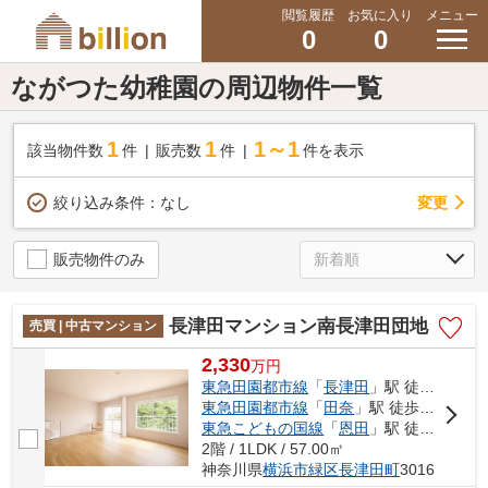
閲覧履歴
お気に入り
メニュー
0
0
ながつた幼稚園の周辺物件一覧
1
1
1～1
該当物件数
件
販売数
件
件を表示
変更
絞り込み条件：
なし
販売物件のみ
長津田マンション南長津田団地
売買 | 中古マンション
2,330
万
円
東急田園都市線
「
長津田
」駅 徒歩11分
東急田園都市線
「
田奈
」駅 徒歩9分
東急こどもの国線
「
恩田
」駅 徒歩38分
2階 / 1LDK / 57.00㎡
神奈川県
横浜市緑区
長津田町
3016