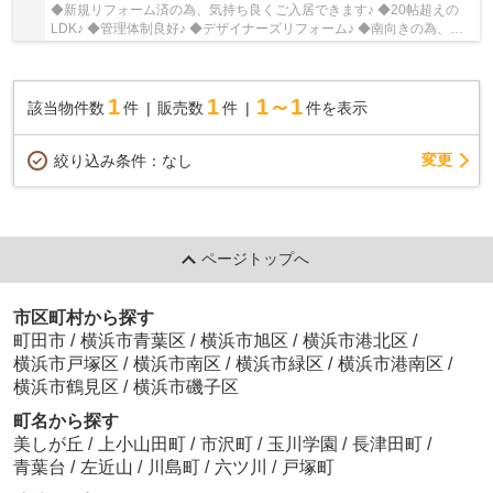
◆新規リフォーム済の為、気持ち良くご入居できます♪ ◆20帖超えの
LDK♪ ◆管理体制良好♪ ◆デザイナーズリフォーム♪ ◆南向きの為、陽
当たり良好♪
1
1
1～1
該当物件数
件
販売数
件
件を表示
変更
絞り込み条件：
なし
ページトップへ
市区町村から探す
町田市
/
横浜市青葉区
/
横浜市旭区
/
横浜市港北区
/
横浜市戸塚区
/
横浜市南区
/
横浜市緑区
/
横浜市港南区
/
横浜市鶴見区
/
横浜市磯子区
町名から探す
美しが丘
/
上小山田町
/
市沢町
/
玉川学園
/
長津田町
/
青葉台
/
左近山
/
川島町
/
六ツ川
/
戸塚町