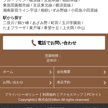
ブルーライン
/
横浜線
/
京急本線
/
相鉄本線
/
東急田園都市線
/
京浜東北線
/
横須賀線
/
湘南新宿ライン宇須
/
相鉄いずみ野線
/
小田急小田原線
駅から探す
二俣川
/
鶴ケ峰
/
あざみ野
/
町田
/
玉川学園前
/
たまプラーザ
/
東戸塚
/
希望ケ丘
/
上大岡
/
中山
電話でお問い合わせ
営業時間：
定休日：
ホーム
会社概要
お問い合わせ
来店予約
プライバシーポリシー
利用規約
アクセスマップ
PCサイト
Copyright(c) 株式会社billion All rights reserved.