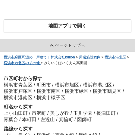
地図アプリで開く
ページトップへ
横浜市緑区周辺の一戸建て｜株式会社billion
>
周辺施設案内
>
横浜市港北区
>
横浜市港北区のその他
>
みらいくほいくえん高田園
市区町村から探す
横浜市青葉区
/
町田市
/
横浜市旭区
/
横浜市港北区
/
横浜市戸塚区
/
横浜市南区
/
横浜市緑区
/
横浜市鶴見区
/
横浜市港南区
/
横浜市磯子区
町名から探す
上小山田町
/
市沢町
/
美しが丘
/
玉川学園
/
長津田町
/
青葉台
/
本町田
/
左近山
/
箕輪町
/
図師町
路線から探す