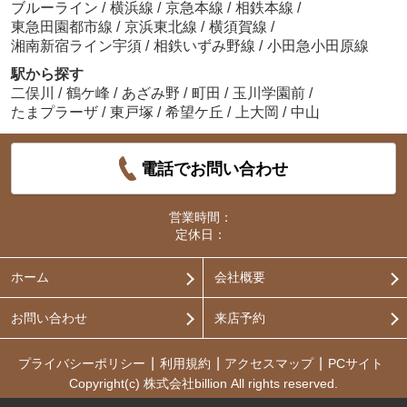
ブルーライン
/
横浜線
/
京急本線
/
相鉄本線
/
東急田園都市線
/
京浜東北線
/
横須賀線
/
湘南新宿ライン宇須
/
相鉄いずみ野線
/
小田急小田原線
駅から探す
二俣川
/
鶴ケ峰
/
あざみ野
/
町田
/
玉川学園前
/
たまプラーザ
/
東戸塚
/
希望ケ丘
/
上大岡
/
中山
電話でお問い合わせ
営業時間：
定休日：
ホーム
会社概要
お問い合わせ
来店予約
プライバシーポリシー
利用規約
アクセスマップ
PCサイト
Copyright(c) 株式会社billion All rights reserved.