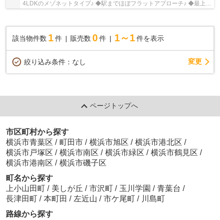
4LDKのメゾネットタイプ♪ ◆駅までほぼフラットアプローチ♪ ◆最上階
角部屋♪
1
0
1～1
該当物件数
件
販売数
件
件を表示
変更
絞り込み条件：
なし
ページトップへ
市区町村から探す
横浜市青葉区
/
町田市
/
横浜市旭区
/
横浜市港北区
/
横浜市戸塚区
/
横浜市南区
/
横浜市緑区
/
横浜市鶴見区
/
横浜市港南区
/
横浜市磯子区
町名から探す
上小山田町
/
美しが丘
/
市沢町
/
玉川学園
/
青葉台
/
長津田町
/
本町田
/
左近山
/
市ケ尾町
/
川島町
路線から探す