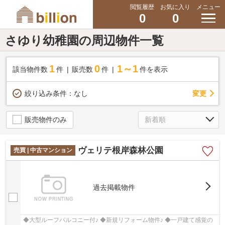
閲覧履歴
お気に入り
メニュー
0
0
さゆり幼稚園の周辺物件一覧
1
0
1～1
該当物件数
件
販売数
件
件を表示
変更
絞り込み条件：
なし
販売物件のみ
ヴェリテ根岸森林公園
売買 | 中古マンション
過去掲載物件
◆大型ルーフバルコニー付♪ ◆新規リフォーム物件♪ ◆一戸建て感覚の