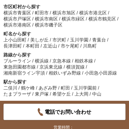
市区町村から探す
横浜市青葉区
/
町田市
/
横浜市旭区
/
横浜市港北区
/
横浜市戸塚区
/
横浜市南区
/
横浜市緑区
/
横浜市鶴見区
/
横浜市港南区
/
横浜市磯子区
町名から探す
上小山田町
/
美しが丘
/
市沢町
/
玉川学園
/
青葉台
/
長津田町
/
本町田
/
左近山
/
市ケ尾町
/
川島町
路線から探す
ブルーライン
/
横浜線
/
京急本線
/
相鉄本線
/
東急田園都市線
/
京浜東北線
/
横須賀線
/
湘南新宿ライン宇須
/
相鉄いずみ野線
/
小田急小田原線
駅から探す
二俣川
/
鶴ケ峰
/
あざみ野
/
町田
/
玉川学園前
/
たまプラーザ
/
東戸塚
/
希望ケ丘
/
上大岡
/
中山
電話でお問い合わせ
営業時間：