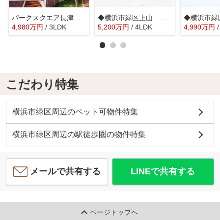
パークスクエア長津田フェスタコリーナ 長津田駅徒歩5分/眺望良好/広々3LDK/大型バルコニー
◆横浜市緑区上山 未使用戸建A号棟◆
4,980
万
円
/ 3LDK
5,200
万
円
/ 4LDK
4,990
万
円
こだわり特集
横浜市緑区周辺のペット可物件特集
横浜市緑区周辺の駅徒歩圏の物件特集
メールで共有する
LINEで共有する
ページトップへ