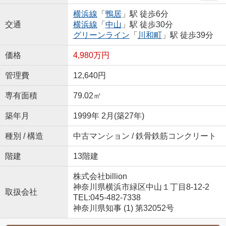
横浜線
「
鴨居
」駅 徒歩6分
交通
横浜線
「
中山
」駅 徒歩30分
グリーンライン
「
川和町
」駅 徒歩39分
価格
4,980万円
管理費
12,640円
専有面積
79.02㎡
築年月
1999年 2月(築27年)
種別 / 構造
中古マンション / 鉄骨鉄筋コンクリート
階建
13階建
株式会社billion
神奈川県横浜市緑区中山１丁目8-12-2
取扱会社
TEL:045-482-7338
神奈川県知事 (1) 第32052号