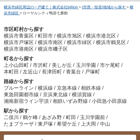
横浜市緑区周辺の一戸建て｜株式会社billion
>
(売買・投資)地域から探す
>
横
浜市緑区
>
ローヤルシティ鴨居七番館
市区町村から探す
横浜市青葉区
/
町田市
/
横浜市旭区
/
横浜市港北区
/
横浜市戸塚区
/
横浜市南区
/
横浜市緑区
/
横浜市鶴見区
/
横浜市港南区
/
横浜市磯子区
町名から探す
上小山田町
/
市沢町
/
美しが丘
/
玉川学園
/
市ケ尾町
/
本町田
/
左近山
/
長津田町
/
青葉台
/
戸塚町
路線から探す
ブルーライン
/
横浜線
/
京急本線
/
相鉄本線
/
東急田園都市線
/
京浜東北線
/
横須賀線
/
湘南新宿ライン宇須
/
相鉄いずみ野線
/
小田急小田原線
駅から探す
二俣川
/
鶴ケ峰
/
あざみ野
/
町田
/
玉川学園前
/
たまプラーザ
/
東戸塚
/
希望ケ丘
/
上大岡
/
中山