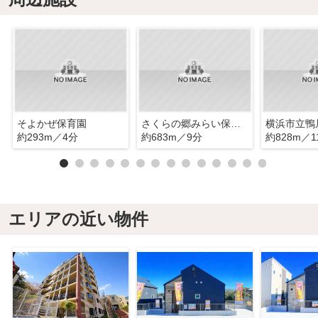
そよかぜ保育園
さくらの郷みらい保育園
横浜市立鴨
約293m／4分
約683m／9分
約828m／1
エリアの近い物件