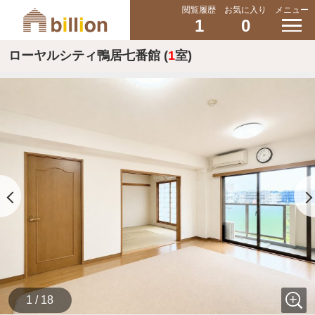
閲覧履歴
お気に入り
メニュー
1
0
ローヤルシティ鴨居七番館 (
1
室)
1 / 18