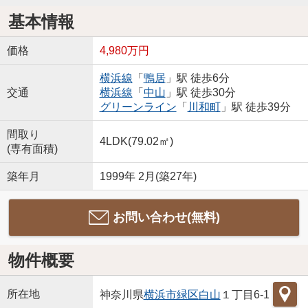
基本情報
価格
4,980万円
横浜線
「
鴨居
」駅 徒歩6分
交通
横浜線
「
中山
」駅 徒歩30分
グリーンライン
「
川和町
」駅 徒歩39分
間取り
4LDK(79.02㎡)
(専有面積)
築年月
1999年 2月(築27年)
お問い合わせ(無料)
物件概要
所在地
神奈川県
横浜市緑区
白山
１丁目6-1