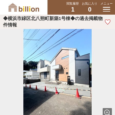
閲覧履歴
お気に入り
メニュー
1
0
◆横浜市緑区北八朔町新築1号棟◆の過去掲載物
件情報