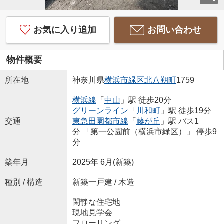
お気に入り追加
お問い合わせ
物件概要
所在地
神奈川県
横浜市緑区
北八朔町
1759
横浜線
「
中山
」駅 徒歩20分
グリーンライン
「
川和町
」駅 徒歩19分
交通
東急田園都市線
「
藤が丘
」駅 バス1
分 「第一公園前（横浜市緑区）」 停歩9
分
築年月
2025年 6月(新築)
種別 / 構造
新築一戸建 / 木造
閑静な住宅地
現地見学会
フローリング