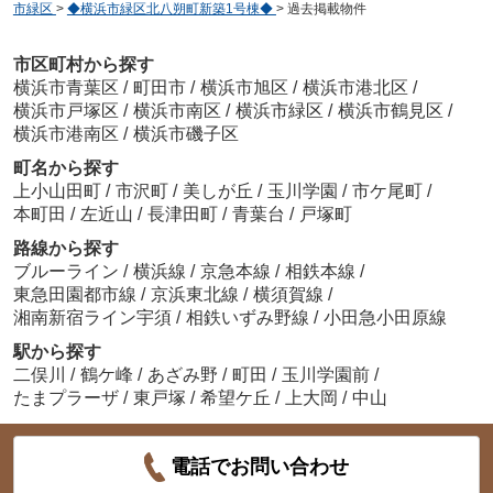
市緑区
>
◆横浜市緑区北八朔町新築1号棟◆
>
過去掲載物件
市区町村から探す
横浜市青葉区
/
町田市
/
横浜市旭区
/
横浜市港北区
/
横浜市戸塚区
/
横浜市南区
/
横浜市緑区
/
横浜市鶴見区
/
横浜市港南区
/
横浜市磯子区
町名から探す
上小山田町
/
市沢町
/
美しが丘
/
玉川学園
/
市ケ尾町
/
本町田
/
左近山
/
長津田町
/
青葉台
/
戸塚町
路線から探す
ブルーライン
/
横浜線
/
京急本線
/
相鉄本線
/
東急田園都市線
/
京浜東北線
/
横須賀線
/
湘南新宿ライン宇須
/
相鉄いずみ野線
/
小田急小田原線
駅から探す
二俣川
/
鶴ケ峰
/
あざみ野
/
町田
/
玉川学園前
/
たまプラーザ
/
東戸塚
/
希望ケ丘
/
上大岡
/
中山
電話でお問い合わせ