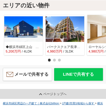
エリアの近い物件
◆横浜市緑区上山 未使用戸建A号棟◆
パークスクエア長津田フェスタコリーナ 長津田駅徒歩5分/眺望良好/広々3LDK/大型バルコニー
5,200
万
円
/ 4LDK
4,980
万
円
/ 3LDK
4,980
万
円
メールで共有する
LINEで共有する
ページトップへ
横浜市緑区周辺の一戸建て｜株式会社billion
>
(戸建(売買))地域から探す
>
横浜