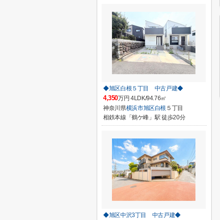
◆旭区白根５丁目 中古戸建◆
4,350
万円 4LDK/94.76㎡
神奈川県
横浜市旭区
白根
５丁目
相鉄本線「鶴ケ峰」駅 徒歩20分
◆旭区中沢3丁目 中古戸建◆