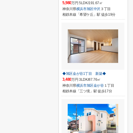
5,980
万円 5LDK/191.67㎡
神奈川県
横浜市旭区
中沢
３丁目
相鉄本線「希望ケ丘」駅 徒歩19分
◆旭区金が谷1丁目 新築◆
3,480
万円 3LDK/87.76㎡
神奈川県
横浜市旭区
金が谷
１丁目
相鉄本線「三ツ境」駅 徒歩17分