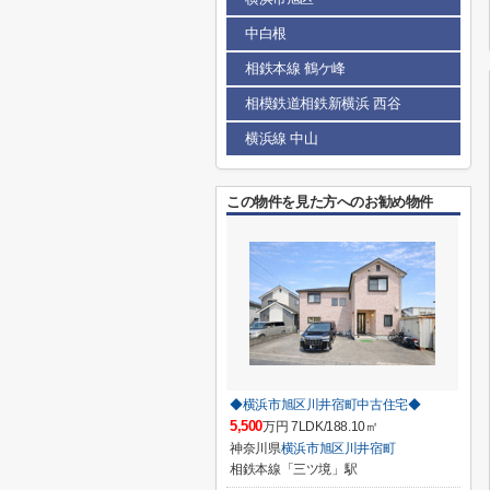
中白根
相鉄本線 鶴ケ峰
相模鉄道相鉄新横浜 西谷
横浜線 中山
この物件を見た方へのお勧め物件
◆横浜市旭区川井宿町中古住宅◆
5,500
万円 7LDK/188.10㎡
神奈川県
横浜市旭区
川井宿町
相鉄本線「三ツ境」駅