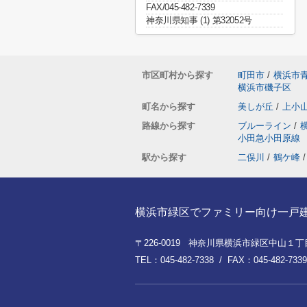
FAX/045-482-7339
神奈川県知事 (1) 第32052号
市区町村から探す
町田市
/
横浜市
横浜市磯子区
町名から探す
美しが丘
/
上小
路線から探す
ブルーライン
/
小田急小田原線
駅から探す
二俣川
/
鶴ケ峰
/
横浜市緑区でファミリー向け一戸建てを
〒226-0019 神奈川県横浜市緑区中山１丁目8
TEL：045-482-7338 / FAX：045-482-7339