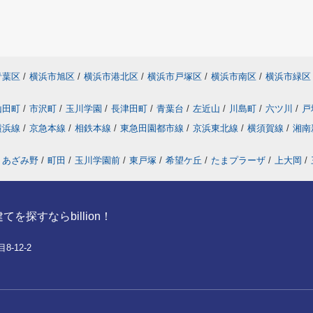
青葉区
/
横浜市旭区
/
横浜市港北区
/
横浜市戸塚区
/
横浜市南区
/
横浜市緑区
山田町
/
市沢町
/
玉川学園
/
長津田町
/
青葉台
/
左近山
/
川島町
/
六ツ川
/
戸
横浜線
/
京急本線
/
相鉄本線
/
東急田園都市線
/
京浜東北線
/
横須賀線
/
湘南
あざみ野
/
町田
/
玉川学園前
/
東戸塚
/
希望ケ丘
/
たまプラーザ
/
上大岡
/
探すならbillion！
-12-2