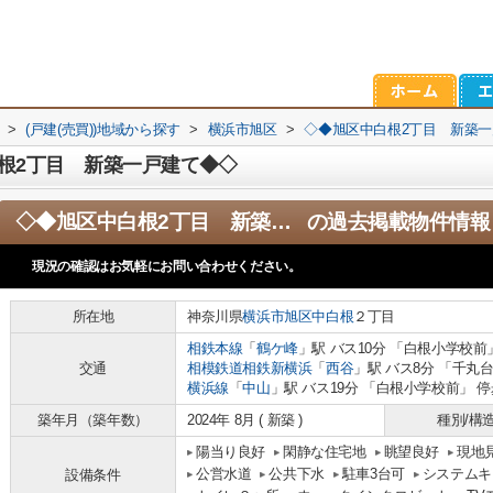
>
(戸建(売買))地域から探す
>
横浜市旭区
>
◇◆旭区中白根2丁目 新築
根2丁目 新築一戸建て◆◇
◇◆旭区中白根2丁目 新築一戸建て◆◇
の過去掲載物件情報
現況の確認はお気軽にお問い合わせください。
所在地
神奈川県
横浜市旭区
中白根
２丁目
相鉄本線
「
鶴ケ峰
」駅 バス10分 「白根小学校前
交通
相模鉄道相鉄新横浜
「
西谷
」駅 バス8分 「千丸台
横浜線
「
中山
」駅 バス19分 「白根小学校前」 停
築年月（築年数）
2024年 8月 ( 新築 )
種別/構
陽当り良好
閑静な住宅地
眺望良好
現地
公営水道
公共下水
駐車3台可
システムキ
設備条件