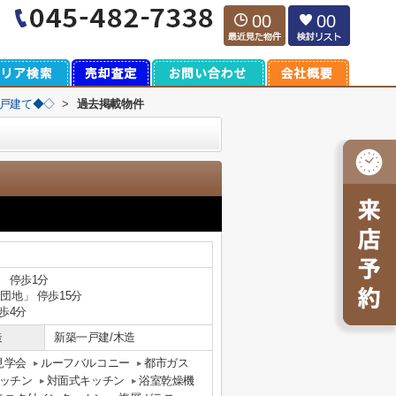
00
00
一戸建て◆◇
>
過去掲載物件
」 停歩1分
団地」 停歩15分
歩4分
造
新築一戸建/木造
見学会
ルーフバルコニー
都市ガス
ッチン
対面式キッチン
浴室乾燥機