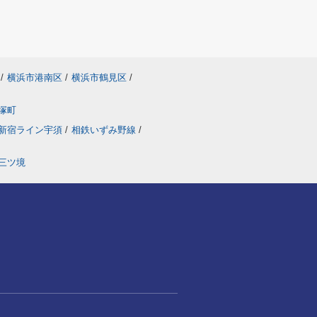
/
横浜市港南区
/
横浜市鶴見区
/
塚町
新宿ライン宇須
/
相鉄いずみ野線
/
三ツ境