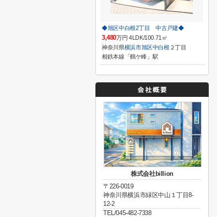
◆旭区中白根2丁目 中古戸建◆
3,480
万円 4LDK/100.71㎡
神奈川県
横浜市旭区
中白根
２丁目
相鉄本線「鶴ケ峰」駅
株式会社billion
〒226-0019
神奈川県横浜市緑区中山１丁目8-
12-2
TEL/045-482-7338