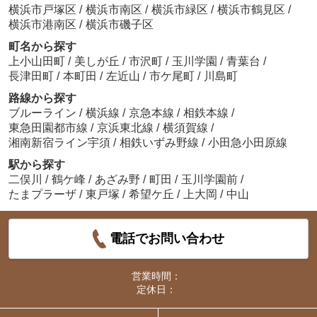
横浜市戸塚区
/
横浜市南区
/
横浜市緑区
/
横浜市鶴見区
/
横浜市港南区
/
横浜市磯子区
町名から探す
上小山田町
/
美しが丘
/
市沢町
/
玉川学園
/
青葉台
/
長津田町
/
本町田
/
左近山
/
市ケ尾町
/
川島町
路線から探す
ブルーライン
/
横浜線
/
京急本線
/
相鉄本線
/
東急田園都市線
/
京浜東北線
/
横須賀線
/
湘南新宿ライン宇須
/
相鉄いずみ野線
/
小田急小田原線
駅から探す
二俣川
/
鶴ケ峰
/
あざみ野
/
町田
/
玉川学園前
/
たまプラーザ
/
東戸塚
/
希望ケ丘
/
上大岡
/
中山
電話でお問い合わせ
営業時間：
定休日：