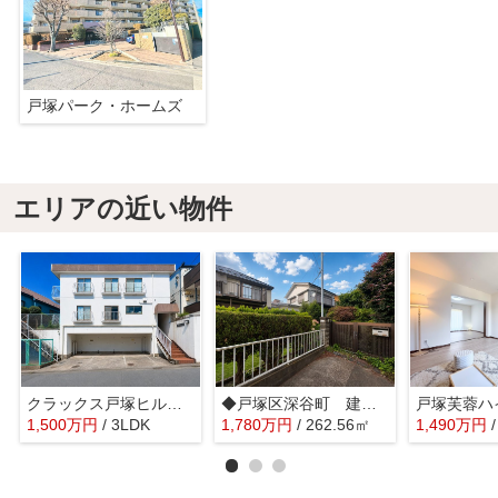
戸塚パーク・ホームズ
エリアの近い物件
クラックス戸塚ヒルズ 戸塚駅徒歩約10分/2路線利用可/2面バルコニー/南東向き
◆戸塚区深谷町 建築条件無し売地◆
1,500
万
円
/ 3LDK
1,780
万
円
/ 262.56㎡
1,490
万
円