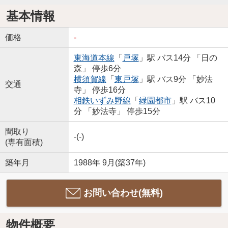
基本情報
価格
-
東海道本線
「
戸塚
」駅 バス14分 「日の
森」 停歩6分
横須賀線
「
東戸塚
」駅 バス9分 「妙法
交通
寺」 停歩16分
相鉄いずみ野線
「
緑園都市
」駅 バス10
分 「妙法寺」 停歩15分
間取り
-(-)
(専有面積)
築年月
1988年 9月(築37年)
お問い合わせ(無料)
物件概要