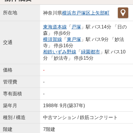
所在地
神奈川県
横浜市戸塚区
上矢部町
東海道本線
「
戸塚
」駅 バス14分 「日の
森」 停歩6分
横須賀線
「
東戸塚
」駅 バス9分 「妙法
交通
寺」 停歩16分
相鉄いずみ野線
「
緑園都市
」駅 バス10
分 「妙法寺」 停歩15分
価格
-
管理費
-
専有面積
-
築年月
1988年 9月(築37年)
種別 / 構造
中古マンション / 鉄筋コンクリート
階建
7階建