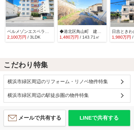
ベルメゾンエスペランス新横浜
◆港北区鳥山町 建築条件なし売地◆
2,100
万
円
/ 3LDK
1,480
万
円
/ 143.71㎡
1,980
万
円
こだわり特集
横浜市緑区周辺のリフォーム・リノベ物件特集
横浜市緑区周辺の駅徒歩圏の物件特集
メールで共有する
LINEで共有する