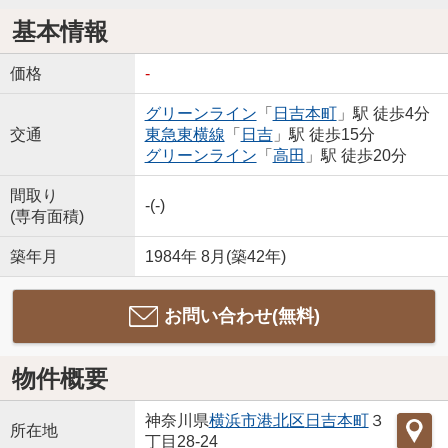
基本情報
価格
-
グリーンライン
「
日吉本町
」駅 徒歩4分
交通
東急東横線
「
日吉
」駅 徒歩15分
グリーンライン
「
高田
」駅 徒歩20分
間取り
-(-)
(専有面積)
築年月
1984年 8月(築42年)
お問い合わせ(無料)
物件概要
神奈川県
横浜市港北区
日吉本町
３
所在地
丁目28-24