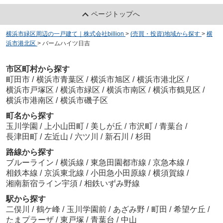
ページトップへ
横浜市緑区周辺の一戸建て｜株式会社billion
>
(売買・投資)地域から探す
>
横
浜市港北区
>
バームハイツ日吉
市区町村から探す
町田市
/
横浜市青葉区
/
横浜市旭区
/
横浜市港北区
/
横浜市戸塚区
/
横浜市緑区
/
横浜市南区
/
横浜市鶴見区
/
横浜市港南区
/
横浜市磯子区
町名から探す
玉川学園
/
上小山田町
/
美しが丘
/
市沢町
/
青葉台
/
長津田町
/
左近山
/
六ツ川
/
新石川
/
杉田
路線から探す
ブルーライン
/
横浜線
/
東急田園都市線
/
京急本線
/
相鉄本線
/
京浜東北線
/
小田急小田原線
/
横須賀線
/
湘南新宿ライン宇須
/
相鉄いずみ野線
駅から探す
二俣川
/
鶴ケ峰
/
玉川学園前
/
あざみ野
/
町田
/
希望ケ丘
/
たまプラーザ
/
東戸塚
/
青葉台
/
中山