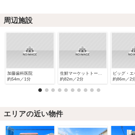
周辺施設
加藤歯科医院
生鮮マーケットトーセー日吉本町店
約54m／1分
約82m／2分
約86m／2
エリアの近い物件