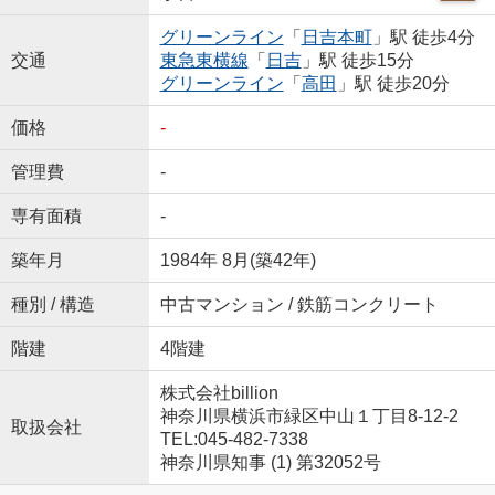
グリーンライン
「
日吉本町
」駅 徒歩4分
交通
東急東横線
「
日吉
」駅 徒歩15分
グリーンライン
「
高田
」駅 徒歩20分
価格
-
管理費
-
専有面積
-
築年月
1984年 8月(築42年)
種別 / 構造
中古マンション / 鉄筋コンクリート
階建
4階建
株式会社billion
神奈川県横浜市緑区中山１丁目8-12-2
取扱会社
TEL:045-482-7338
神奈川県知事 (1) 第32052号