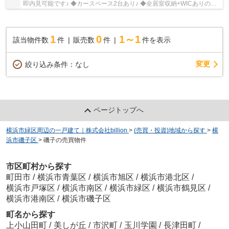
即内見可能です♪ ◆カースペース2台あり♪ ◆全居室収納+WICありの収
納豊富プラン♪
1
0
1～1
該当物件数
件
販売数
件
件を表示
変更
絞り込み条件：
なし
ページトップへ
横浜市緑区周辺の一戸建て｜株式会社billion
>
(売買・投資)地域から探す
>
横
浜市磯子区
>
磯子の売買物件
市区町村から探す
町田市
/
横浜市青葉区
/
横浜市旭区
/
横浜市港北区
/
横浜市戸塚区
/
横浜市南区
/
横浜市緑区
/
横浜市鶴見区
/
横浜市港南区
/
横浜市磯子区
町名から探す
上小山田町
/
美しが丘
/
市沢町
/
玉川学園
/
長津田町
/