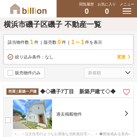
閲覧履歴
お気に入り
メニュー
0
0
横浜市磯子区磯子 不動産一覧
1
0
1～1
該当物件数
件
販売数
件
件を表示
変更
絞り込み条件：
なし
販売物件のみ
◆◇磯子7丁目 新築戸建て◇◆
売買 | 新築一戸建
過去掲載物件
＋。～注文住宅のようなお洒落な北欧風住宅～。＋ ◆開放感ある室内♪