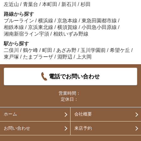
左近山
/
青葉台
/
本町田
/
新石川
/
杉田
路線から探す
ブルーライン
/
横浜線
/
京急本線
/
東急田園都市線
/
相鉄本線
/
京浜東北線
/
横須賀線
/
小田急小田原線
/
湘南新宿ライン宇須
/
相鉄いずみ野線
駅から探す
二俣川
/
鶴ケ峰
/
町田
/
あざみ野
/
玉川学園前
/
希望ケ丘
/
東戸塚
/
たまプラーザ
/
淵野辺
/
上大岡
電話でお問い合わせ
営業時間：
定休日：
ホーム
会社概要
お問い合わせ
来店予約