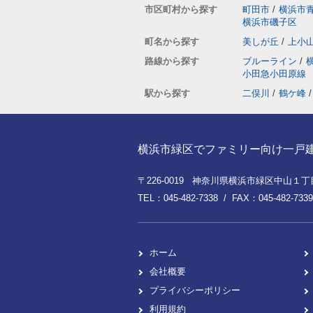
市区町村から探す
町田市
/
横浜市
横浜市磯子区
町名から探す
美しが丘
/
上小
路線から探す
ブルーライン
/
小田急小田原線
駅から探す
二俣川
/
鶴ケ峰
/
横浜市緑区でファミリー向け一戸建てを
〒226-0019 神奈川県横浜市緑区中山１丁目8
TEL：045-482-7338 / FAX：045-482-7339
ホーム
会社概要
プライバシーポリシー
利用規約