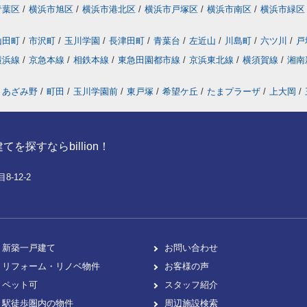
青葉区
/
横浜市旭区
/
横浜市港北区
/
横浜市戸塚区
/
横浜市南区
/
横浜市緑区
山田町
/
市沢町
/
玉川学園
/
長津田町
/
青葉台
/
左近山
/
川島町
/
六ツ川
/
戸
横浜線
/
京急本線
/
相鉄本線
/
東急田園都市線
/
京浜東北線
/
横須賀線
/
湘南
あざみ野
/
町田
/
玉川学園前
/
東戸塚
/
希望ケ丘
/
たまプラーザ
/
上大岡
/
探すならbillion！
-12-2
新築一戸建て
お問い合わせ
リフォーム・リノベ物件
お客様の声
ペット可
スタッフ紹介
駅徒歩圏内の物件
周辺施設検索