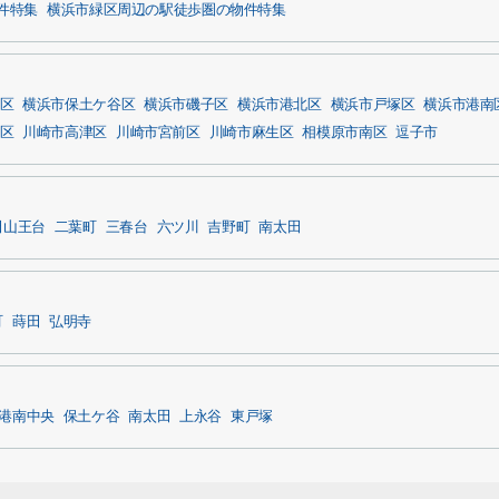
件特集
横浜市緑区周辺の駅徒歩圏の物件特集
区
横浜市保土ケ谷区
横浜市磯子区
横浜市港北区
横浜市戸塚区
横浜市港南
区
川崎市高津区
川崎市宮前区
川崎市麻生区
相模原市南区
逗子市
田山王台
二葉町
三春台
六ツ川
吉野町
南太田
町
蒔田
弘明寺
港南中央
保土ケ谷
南太田
上永谷
東戸塚