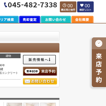
00
00
建物
販売情報へ
46年
階建
筋コンクリート