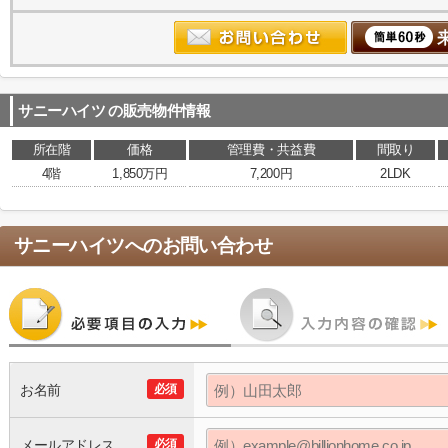
サニーハイツ
の販売物件情報
所在階
価格
管理費・共益費
間取り
4階
1,850万円
7,200円
2LDK
サニーハイツ
へのお問い合わせ
お名前
必須
メールアドレス
必須