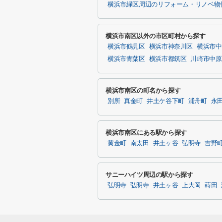
横浜市緑区周辺のリフォーム・リノベ物
横浜市南区以外の市区町村から探す
横浜市鶴見区
横浜市神奈川区
横浜市中
横浜市青葉区
横浜市都筑区
川崎市中原
横浜市南区の町名から探す
別所
真金町
井土ケ谷下町
浦舟町
永
横浜市南区にある駅から探す
黄金町
南太田
井土ヶ谷
弘明寺
吉野
サニーハイツ周辺の駅から探す
弘明寺
弘明寺
井土ヶ谷
上大岡
蒔田