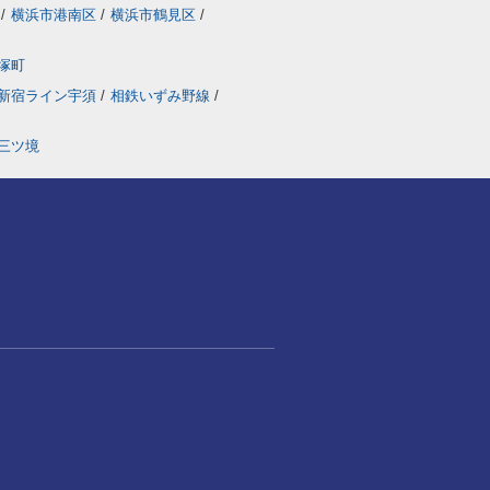
/
横浜市港南区
/
横浜市鶴見区
/
塚町
新宿ライン宇須
/
相鉄いずみ野線
/
三ツ境