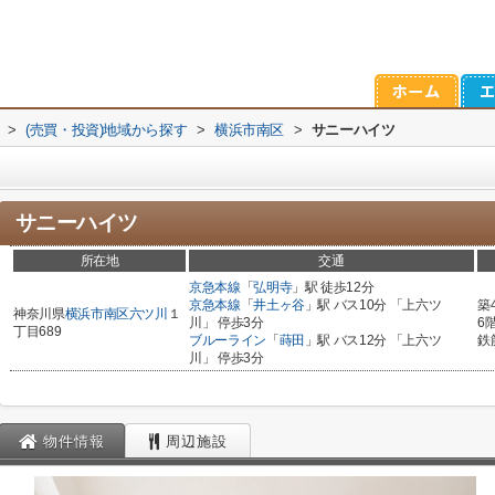
>
(売買・投資)地域から探す
>
横浜市南区
>
サニーハイツ
サニーハイツ
所在地
交通
京急本線
「
弘明寺
」駅 徒歩12分
京急本線
「
井土ヶ谷
」駅 バス10分 「上六ツ
築
神奈川県
横浜市南区
六ツ川
１
川」 停歩3分
6
丁目689
ブルーライン
「
蒔田
」駅 バス12分 「上六ツ
鉄
川」 停歩3分
物件情報
周辺施設