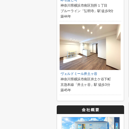
即引渡し可
神奈川県横浜市南区別所１丁目
ブルーライン「弘明寺」駅 徒歩9分
築44年
ヴェルドミール井土ヶ谷
神奈川県横浜市南区井土ケ谷下町
京急本線「井土ヶ谷」駅 徒歩3分
築45年