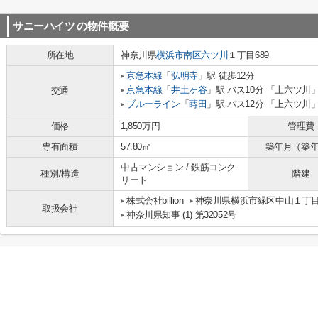
サニーハイツ
の物件概要
所在地
神奈川県
横浜市南区
六ツ川
１丁目689
京急本線
「
弘明寺
」駅 徒歩12分
京急本線
「
井土ヶ谷
」駅 バス10分 「上六ツ川」
交通
ブルーライン
「
蒔田
」駅 バス12分 「上六ツ川」
価格
1,850万円
管理費
専有面積
57.80㎡
築年月（築
中古マンション / 鉄筋コンク
種別/構造
階建
リート
株式会社billion
神奈川県横浜市緑区中山１丁目8-
取扱会社
神奈川県知事 (1) 第32052号