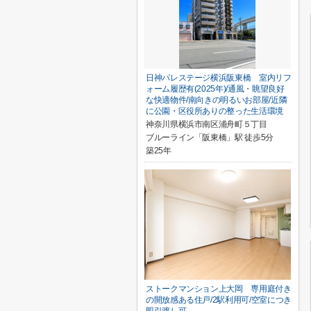
日神パレステージ横浜阪東橋 室内リフ
ォーム履歴有(2025年)/通風・眺望良好
な快適物件/南向きの明るいお部屋/近隣
に公園・区役所ありの整った生活環境
神奈川県横浜市南区浦舟町５丁目
ブルーライン「阪東橋」駅 徒歩5分
築25年
ストークマンション上大岡 専用庭付き
の開放感ある住戸/2駅利用可/空室につき