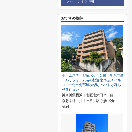
ブルーライン 蒔田
おすすめ物件
ホームステージ清水ヶ丘公園 新規内装
フルリフォーム済の快適物件/広々バル
コニー付の角部屋/大切なペットと暮ら
せる住まい
神奈川県横浜市南区南太田２丁目
京急本線「井土ヶ谷」駅 徒歩10分
築24年