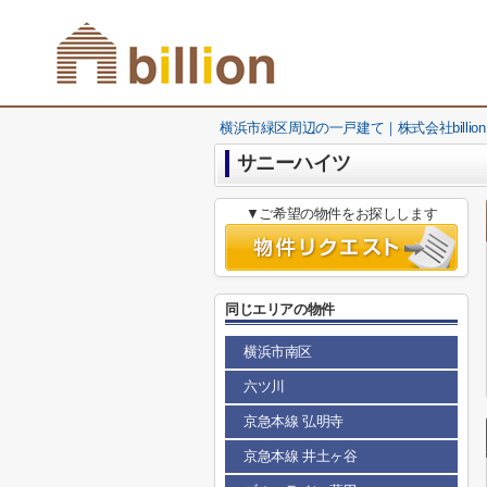
横浜市緑区周辺の一戸建て｜株式会社billion
サニーハイツ
▼ご希望の物件をお探しします
同じエリアの物件
横浜市南区
六ツ川
京急本線 弘明寺
京急本線 井土ヶ谷