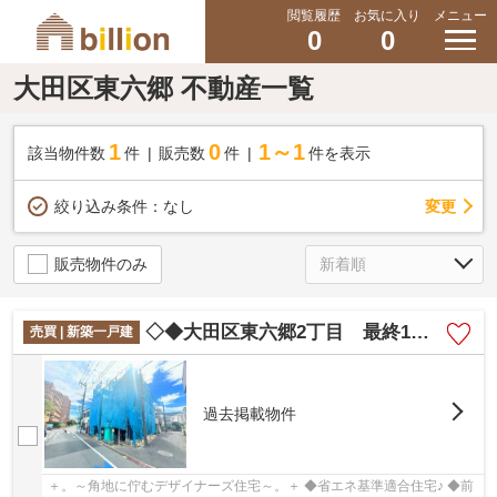
閲覧履歴
お気に入り
メニュー
0
0
大田区東六郷 不動産一覧
1
0
1～1
該当物件数
件
販売数
件
件を表示
変更
絞り込み条件：
なし
販売物件のみ
◇◆大田区東六郷2丁目 最終1棟◆◇
売買 | 新築一戸建
過去掲載物件
＋。～角地に佇むデザイナーズ住宅～。＋ ◆省エネ基準適合住宅♪ ◆前