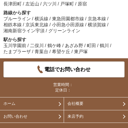
長津田町
/
左近山
/
六ツ川
/
戸塚町
/
原宿
路線から探す
ブルーライン
/
横浜線
/
東急田園都市線
/
京急本線
/
相鉄本線
/
京浜東北線
/
小田急小田原線
/
横須賀線
/
湘南新宿ライン宇須
/
グリーンライン
駅から探す
玉川学園前
/
二俣川
/
鶴ケ峰
/
あざみ野
/
町田
/
鶴川
/
たまプラーザ
/
青葉台
/
希望ケ丘
/
東戸塚
電話でお問い合わせ
営業時間：
定休日：
ホーム
会社概要
お問い合わせ
来店予約