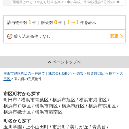
面道路はゆとりがあり駐車も楽々♪ ◆小学校、中学校徒歩5分以内♪ ◆角
地のため陽当たり良好♪
1
0
1～1
該当物件数
件
販売数
件
件を表示
変更
絞り込み条件：
なし
ページトップへ
横浜市緑区周辺の一戸建て｜株式会社billion
>
(売買・投資)地域から探す
>
大
田区
>
東六郷の売買物件
市区町村から探す
町田市
/
横浜市青葉区
/
横浜市旭区
/
横浜市港北区
/
横浜市戸塚区
/
横浜市南区
/
横浜市緑区
/
横浜市鶴見区
/
横浜市磯子区
/
横浜市港南区
町名から探す
玉川学園
/
上小山田町
/
市沢町
/
美しが丘
/
青葉台
/