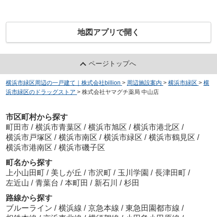
地図アプリで開く
ページトップへ
横浜市緑区周辺の一戸建て｜株式会社billion
>
周辺施設案内
>
横浜市緑区
>
横
浜市緑区のドラッグストア
>
株式会社ヤマグチ薬局 中山店
市区町村から探す
町田市
/
横浜市青葉区
/
横浜市旭区
/
横浜市港北区
/
横浜市戸塚区
/
横浜市南区
/
横浜市緑区
/
横浜市鶴見区
/
横浜市港南区
/
横浜市磯子区
町名から探す
上小山田町
/
美しが丘
/
市沢町
/
玉川学園
/
長津田町
/
左近山
/
青葉台
/
本町田
/
新石川
/
杉田
路線から探す
ブルーライン
/
横浜線
/
京急本線
/
東急田園都市線
/