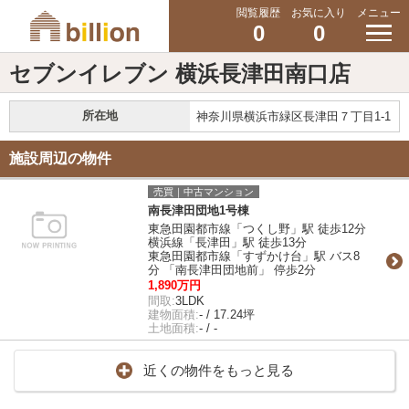
閲覧履歴
お気に入り
メニュー
0
0
セブンイレブン 横浜長津田南口店
所在地
神奈川県横浜市緑区長津田７丁目1-1
施設周辺の物件
売買｜中古マンション
南長津田団地1号棟
東急田園都市線「つくし野」駅 徒歩12分
横浜線「長津田」駅 徒歩13分
東急田園都市線「すずかけ台」駅 バス8
分 「南長津田団地前」 停歩2分
1,890万円
間取:
3LDK
建物面積:
- / 17.24坪
土地面積:
- / -
近くの物件をもっと見る