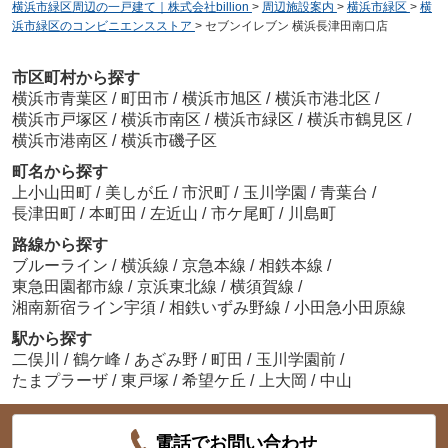
横浜市緑区周辺の一戸建て｜株式会社billion
>
周辺施設案内
>
横浜市緑区
>
横
浜市緑区のコンビニエンスストア
>
セブンイレブン 横浜長津田南口店
市区町村から探す
横浜市青葉区
/
町田市
/
横浜市旭区
/
横浜市港北区
/
横浜市戸塚区
/
横浜市南区
/
横浜市緑区
/
横浜市鶴見区
/
横浜市港南区
/
横浜市磯子区
町名から探す
上小山田町
/
美しが丘
/
市沢町
/
玉川学園
/
青葉台
/
長津田町
/
本町田
/
左近山
/
市ケ尾町
/
川島町
路線から探す
ブルーライン
/
横浜線
/
京急本線
/
相鉄本線
/
東急田園都市線
/
京浜東北線
/
横須賀線
/
湘南新宿ライン宇須
/
相鉄いずみ野線
/
小田急小田原線
駅から探す
二俣川
/
鶴ケ峰
/
あざみ野
/
町田
/
玉川学園前
/
たまプラーザ
/
東戸塚
/
希望ケ丘
/
上大岡
/
中山
電話でお問い合わせ