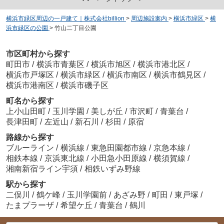
横浜市緑区周辺の一戸建て｜株式会社billion
>
周辺施設案内
>
横浜市緑区
>
横
浜市緑区の公園
>
竹山二丁目公園
市区町村から探す
町田市
/
横浜市青葉区
/
横浜市旭区
/
横浜市港北区
/
横浜市戸塚区
/
横浜市緑区
/
横浜市南区
/
横浜市鶴見区
/
横浜市港南区
/
横浜市磯子区
町名から探す
上小山田町
/
玉川学園
/
美しが丘
/
市沢町
/
青葉台
/
長津田町
/
左近山
/
新石川
/
杉田
/
原宿
路線から探す
ブルーライン
/
横浜線
/
東急田園都市線
/
京急本線
/
相鉄本線
/
京浜東北線
/
小田急小田原線
/
横須賀線
/
湘南新宿ライン宇須
/
相鉄いずみ野線
駅から探す
二俣川
/
鶴ケ峰
/
玉川学園前
/
あざみ野
/
町田
/
東戸塚
/
たまプラーザ
/
希望ケ丘
/
青葉台
/
鶴川