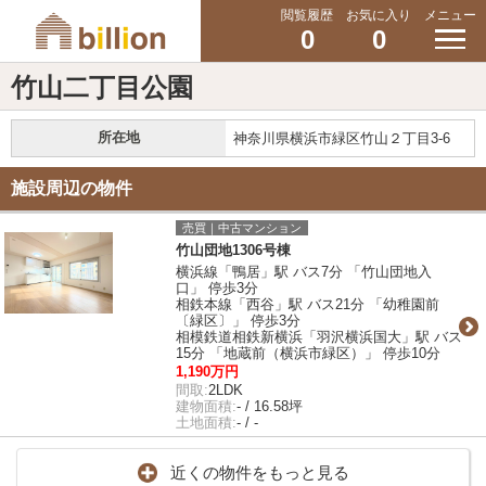
閲覧履歴
お気に入り
メニュー
0
0
竹山二丁目公園
所在地
神奈川県横浜市緑区竹山２丁目3-6
施設周辺の物件
売買｜中古マンション
竹山団地1306号棟
横浜線「鴨居」駅 バス7分 「竹山団地入
口」 停歩3分
相鉄本線「西谷」駅 バス21分 「幼稚園前
〔緑区〕」 停歩3分
相模鉄道相鉄新横浜「羽沢横浜国大」駅 バス
15分 「地蔵前（横浜市緑区）」 停歩10分
1,190万円
間取:
2LDK
建物面積:
- / 16.58坪
土地面積:
- / -
近くの物件をもっと見る