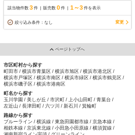
3
0
1～3
該当物件数
件
販売数
件
件を表示
変更
絞り込み条件：
なし
ページトップへ
市区町村から探す
町田市
/
横浜市青葉区
/
横浜市旭区
/
横浜市港北区
/
横浜市戸塚区
/
横浜市南区
/
横浜市緑区
/
横浜市鶴見区
/
横浜市磯子区
/
横浜市港南区
町名から探す
玉川学園
/
美しが丘
/
市沢町
/
上小山田町
/
青葉台
/
左近山
/
長津田町
/
六ツ川
/
新石川
/
箕輪町
路線から探す
ブルーライン
/
横浜線
/
東急田園都市線
/
京急本線
/
相鉄本線
/
京浜東北線
/
小田急小田原線
/
横須賀線
/
湘南新宿ライン宇須
/
グリーンライン