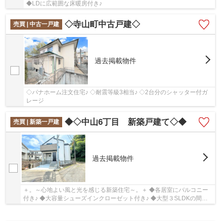
◆LDに広範囲な床暖房付き♪
◇寺山町中古戸建◇
売買 | 中古一戸建
過去掲載物件
◇パナホーム注文住宅♪ ◇耐震等級3相当♪ ◇2台分のシャッター付ガ
レージ
◆◇中山6丁目 新築戸建て◇◆
売買 | 新築一戸建
過去掲載物件
＋。～心地よい風と光を感じる新築住宅～。＋ ◆各居室にバルコニー
付き♪ ◆大容量シューズインクローゼット付き♪ ◆大型３SLDKの間取
り♪