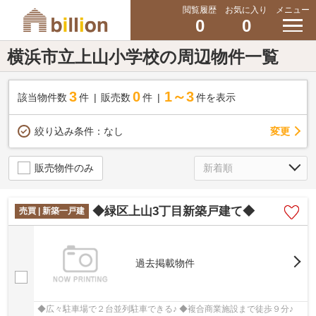
閲覧履歴
お気に入り
メニュー
0
0
横浜市立上山小学校の周辺物件一覧
3
0
1～3
該当物件数
件
販売数
件
件を表示
変更
絞り込み条件：
なし
販売物件のみ
◆緑区上山3丁目新築戸建て◆
売買 | 新築一戸建
過去掲載物件
◆広々駐車場で２台並列駐車できる♪ ◆複合商業施設まで徒歩９分♪