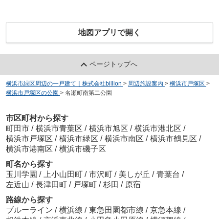
地図アプリで開く
ページトップへ
横浜市緑区周辺の一戸建て｜株式会社billion
>
周辺施設案内
>
横浜市戸塚区
>
横浜市戸塚区の公園
>
名瀬町南第二公園
市区町村から探す
町田市
/
横浜市青葉区
/
横浜市旭区
/
横浜市港北区
/
横浜市戸塚区
/
横浜市緑区
/
横浜市南区
/
横浜市鶴見区
/
横浜市港南区
/
横浜市磯子区
町名から探す
玉川学園
/
上小山田町
/
市沢町
/
美しが丘
/
青葉台
/
左近山
/
長津田町
/
戸塚町
/
杉田
/
原宿
路線から探す
ブルーライン
/
横浜線
/
東急田園都市線
/
京急本線
/