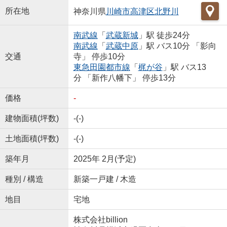
所在地
神奈川県
川崎市高津区
北野川
南武線
「
武蔵新城
」駅 徒歩24分
南武線
「
武蔵中原
」駅 バス10分 「影向
交通
寺」 停歩10分
東急田園都市線
「
梶が谷
」駅 バス13
分 「新作八幡下」 停歩13分
価格
-
建物面積(坪数)
-(-)
土地面積(坪数)
-(-)
築年月
2025年 2月(予定)
種別 / 構造
新築一戸建 / 木造
地目
宅地
株式会社billion