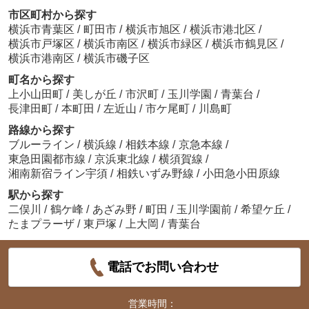
市区町村から探す
横浜市青葉区
/
町田市
/
横浜市旭区
/
横浜市港北区
/
横浜市戸塚区
/
横浜市南区
/
横浜市緑区
/
横浜市鶴見区
/
横浜市港南区
/
横浜市磯子区
町名から探す
上小山田町
/
美しが丘
/
市沢町
/
玉川学園
/
青葉台
/
長津田町
/
本町田
/
左近山
/
市ケ尾町
/
川島町
路線から探す
ブルーライン
/
横浜線
/
相鉄本線
/
京急本線
/
東急田園都市線
/
京浜東北線
/
横須賀線
/
湘南新宿ライン宇須
/
相鉄いずみ野線
/
小田急小田原線
駅から探す
二俣川
/
鶴ケ峰
/
あざみ野
/
町田
/
玉川学園前
/
希望ケ丘
/
たまプラーザ
/
東戸塚
/
上大岡
/
青葉台
電話でお問い合わせ
営業時間：