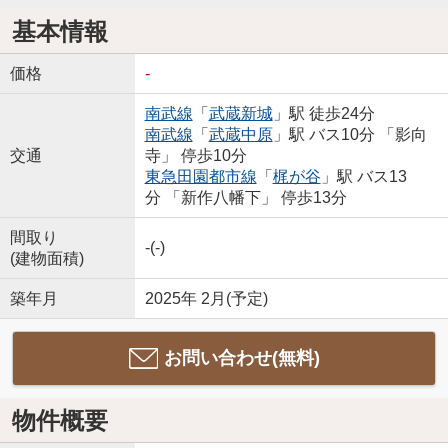
基本情報
価格
-
南武線
「
武蔵新城
」駅 徒歩24分
南武線
「
武蔵中原
」駅 バス10分 「影向
交通
寺」 停歩10分
東急田園都市線
「
梶が谷
」駅 バス13
分 「新作八幡下」 停歩13分
間取り
-(-)
(建物面積)
築年月
2025年 2月(予定)
お問い合わせ(無料)
物件概要