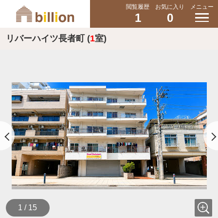
閲覧履歴
お気に入り
メニュー
1
0
リバーハイツ長者町 (
1
室)
1 / 15