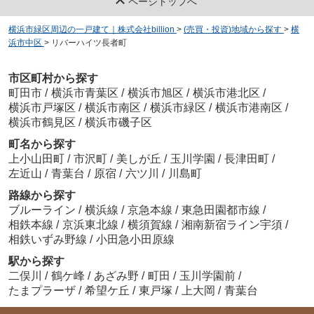
ページトップへ
横浜市緑区周辺の一戸建て｜株式会社billion
>
(売買・投資)地域から探す
>
横
浜市中区
>
リバーハイツ長者町
市区町村から探す
町田市
/
横浜市青葉区
/
横浜市旭区
/
横浜市港北区
/
横浜市戸塚区
/
横浜市南区
/
横浜市緑区
/
横浜市港南区
/
横浜市鶴見区
/
横浜市磯子区
町名から探す
上小山田町
/
市沢町
/
美しが丘
/
玉川学園
/
長津田町
/
左近山
/
青葉台
/
原宿
/
六ツ川
/
川島町
路線から探す
ブルーライン
/
横浜線
/
京急本線
/
東急田園都市線
/
相鉄本線
/
京浜東北線
/
横須賀線
/
湘南新宿ライン宇須
/
相鉄いずみ野線
/
小田急小田原線
駅から探す
二俣川
/
鶴ケ峰
/
あざみ野
/
町田
/
玉川学園前
/
たまプラーザ
/
希望ケ丘
/
東戸塚
/
上大岡
/
青葉台