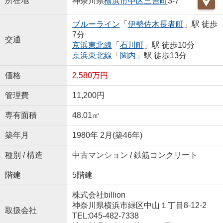
所在地
神奈川県
横浜市中区
三吉町
3-7
ブルーライン
「
伊勢佐木長者町
」駅 徒歩
7分
交通
京浜東北線
「
石川町
」駅 徒歩10分
京浜東北線
「
関内
」駅 徒歩13分
価格
2,580万円
管理費
11,200円
専有面積
48.01㎡
築年月
1980年 2月(築46年)
種別 / 構造
中古マンション / 鉄筋コンクリート
階建
5階建
株式会社billion
神奈川県横浜市緑区中山１丁目8-12-2
取扱会社
TEL:045-482-7338