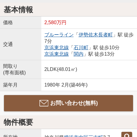
基本情報
価格
2,580万円
ブルーライン
「
伊勢佐木長者町
」駅 徒歩
7分
交通
京浜東北線
「
石川町
」駅 徒歩10分
京浜東北線
「
関内
」駅 徒歩13分
間取り
2LDK(48.01㎡)
(専有面積)
築年月
1980年 2月(築46年)
お問い合わせ(無料)
物件概要