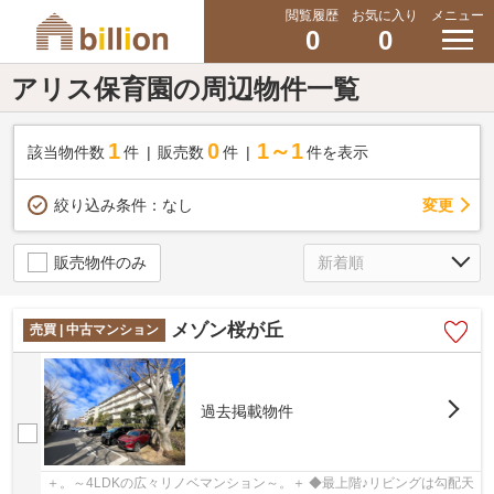
閲覧履歴
お気に入り
メニュー
0
0
アリス保育園の周辺物件一覧
1
0
1～1
該当物件数
件
販売数
件
件を表示
変更
絞り込み条件：
なし
販売物件のみ
メゾン桜が丘
売買 | 中古マンション
過去掲載物件
＋。～4LDKの広々リノベマンション～。＋ ◆最上階♪リビングは勾配天