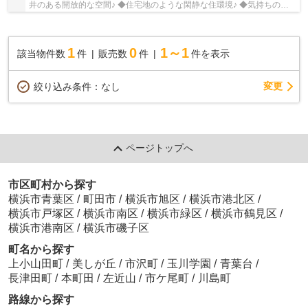
井のある開放的な空間♪ ◆住宅地のような閑静な住環境♪ ◆気持ちの良
い風と日差しが入り込みます♪
1
0
1～1
該当物件数
件
販売数
件
件を表示
変更
絞り込み条件：
なし
ページトップへ
市区町村から探す
横浜市青葉区
/
町田市
/
横浜市旭区
/
横浜市港北区
/
横浜市戸塚区
/
横浜市南区
/
横浜市緑区
/
横浜市鶴見区
/
横浜市港南区
/
横浜市磯子区
町名から探す
上小山田町
/
美しが丘
/
市沢町
/
玉川学園
/
青葉台
/
長津田町
/
本町田
/
左近山
/
市ケ尾町
/
川島町
路線から探す