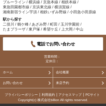
ブルーライン
/
横浜線
/
京急本線
/
相鉄本線
/
東急田園都市線
/
京浜東北線
/
横須賀線
/
湘南新宿ライン宇須
/
相鉄いずみ野線
/
小田急小田原線
駅から探す
二俣川
/
鶴ケ峰
/
あざみ野
/
町田
/
玉川学園前
/
たまプラーザ
/
東戸塚
/
希望ケ丘
/
上大岡
/
中山
電話でお問い合わせ
営業時間：
定休日：
ホーム
会社概要
お問い合わせ
来店予約
プライバシーポリシー
利用規約
アクセスマップ
PCサイト
Copyright(c) 株式会社billion All rights reserved.