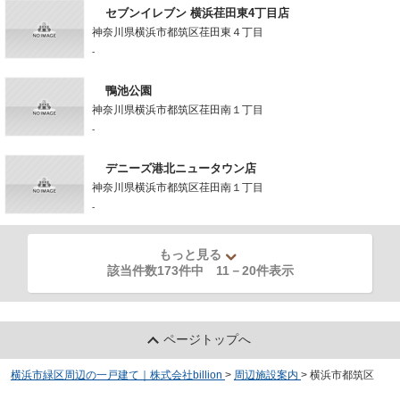
セブンイレブン 横浜荏田東4丁目店
神奈川県横浜市都筑区荏田東４丁目
-
鴨池公園
神奈川県横浜市都筑区荏田南１丁目
-
デニーズ港北ニュータウン店
神奈川県横浜市都筑区荏田南１丁目
-
もっと見る
該当件数173件中
11
－
20
件表示
ページトップへ
横浜市緑区周辺の一戸建て｜株式会社billion
>
周辺施設案内
>
横浜市都筑区