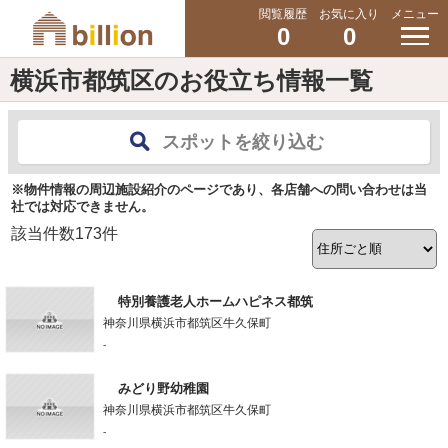
閲覧履歴
お気に入り
メニュー
0
0
横浜市都筑区のお役立ち情報一覧
スポットを絞り込む
※物件情報の周辺施設紹介のページであり、各店舗への問い合わせは当
社では対応できません。
該当件数
173
件
特別養護老人ホームハピネス都筑
神奈川県横浜市都筑区牛久保町
-
みどり野幼稚園
神奈川県横浜市都筑区牛久保町
-