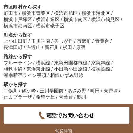
市区町村から探す
町田市
/
横浜市青葉区
/
横浜市旭区
/
横浜市港北区
/
横浜市戸塚区
/
横浜市緑区
/
横浜市南区
/
横浜市鶴見区
/
横浜市港南区
/
横浜市磯子区
町名から探す
上小山田町
/
玉川学園
/
美しが丘
/
市沢町
/
青葉台
/
長津田町
/
左近山
/
新石川
/
杉田
/
原宿
路線から探す
ブルーライン
/
横浜線
/
東急田園都市線
/
京急本線
/
相鉄本線
/
京浜東北線
/
小田急小田原線
/
横須賀線
/
湘南新宿ライン宇須
/
相鉄いずみ野線
駅から探す
二俣川
/
鶴ケ峰
/
玉川学園前
/
あざみ野
/
町田
/
東戸塚
/
たまプラーザ
/
希望ケ丘
/
青葉台
/
鶴川
電話でお問い合わせ
営業時間：