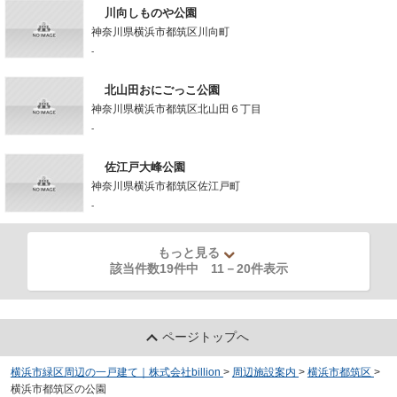
川向しものや公園
神奈川県横浜市都筑区川向町
-
北山田おにごっこ公園
神奈川県横浜市都筑区北山田６丁目
-
佐江戸大峰公園
神奈川県横浜市都筑区佐江戸町
-
もっと見る
該当件数19件中
11
－
20
件表示
ページトップへ
横浜市緑区周辺の一戸建て｜株式会社billion
>
周辺施設案内
>
横浜市都筑区
>
横浜市都筑区の公園