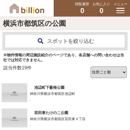
閲覧履歴
お気に入り
メニュー
0
0
横浜市都筑区の公園
スポットを絞り込む
※物件情報の周辺施設紹介のページであり、各店舗への問い合わせは当
社では対応できません。
該当件数
19
件
池辺町下薮根公園
神奈川県横浜市都筑区池辺町
-
荏田東たけのこ公園
神奈川県横浜市都筑区荏田東４丁目
-