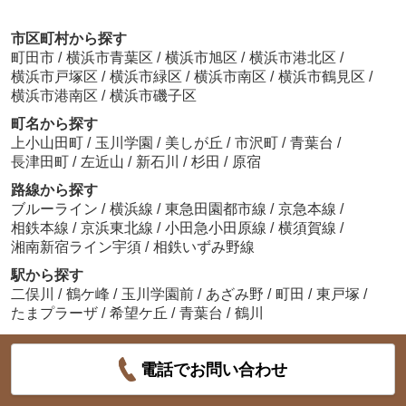
市区町村から探す
町田市
/
横浜市青葉区
/
横浜市旭区
/
横浜市港北区
/
横浜市戸塚区
/
横浜市緑区
/
横浜市南区
/
横浜市鶴見区
/
横浜市港南区
/
横浜市磯子区
町名から探す
上小山田町
/
玉川学園
/
美しが丘
/
市沢町
/
青葉台
/
長津田町
/
左近山
/
新石川
/
杉田
/
原宿
路線から探す
ブルーライン
/
横浜線
/
東急田園都市線
/
京急本線
/
相鉄本線
/
京浜東北線
/
小田急小田原線
/
横須賀線
/
湘南新宿ライン宇須
/
相鉄いずみ野線
駅から探す
二俣川
/
鶴ケ峰
/
玉川学園前
/
あざみ野
/
町田
/
東戸塚
/
たまプラーザ
/
希望ケ丘
/
青葉台
/
鶴川
電話でお問い合わせ