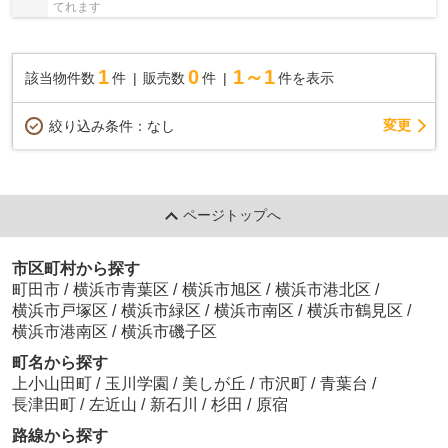
てれます
1
0
1～1
該当物件数
件
販売数
件
件を表示
変更
絞り込み条件：
なし
ページトップへ
市区町村から探す
町田市
/
横浜市青葉区
/
横浜市旭区
/
横浜市港北区
/
横浜市戸塚区
/
横浜市緑区
/
横浜市南区
/
横浜市鶴見区
/
横浜市港南区
/
横浜市磯子区
町名から探す
上小山田町
/
玉川学園
/
美しが丘
/
市沢町
/
青葉台
/
長津田町
/
左近山
/
新石川
/
杉田
/
原宿
路線から探す