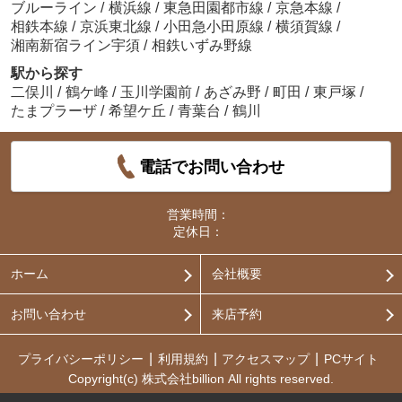
ブルーライン
/
横浜線
/
東急田園都市線
/
京急本線
/
相鉄本線
/
京浜東北線
/
小田急小田原線
/
横須賀線
/
湘南新宿ライン宇須
/
相鉄いずみ野線
駅から探す
二俣川
/
鶴ケ峰
/
玉川学園前
/
あざみ野
/
町田
/
東戸塚
/
たまプラーザ
/
希望ケ丘
/
青葉台
/
鶴川
電話でお問い合わせ
営業時間：
定休日：
ホーム
会社概要
お問い合わせ
来店予約
プライバシーポリシー
利用規約
アクセスマップ
PCサイト
Copyright(c) 株式会社billion All rights reserved.