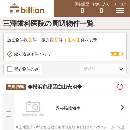
閲覧履歴
お気に入り
メニュー
0
0
三澤歯科医院の周辺物件一覧
1
0
1～1
該当物件数
件
販売数
件
件を表示
変更
絞り込み条件：
なし
販売物件のみ
◆横浜市緑区白山売地◆
売買 | 売地
過去掲載物件
◆土地面積58坪超ある建築条件無売地 ◆お好きなハウスメーカーで建