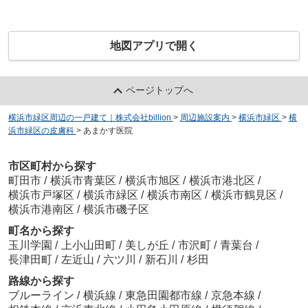
地図アプリで開く
ページトップへ
横浜市緑区周辺の一戸建て｜株式会社billion
>
周辺施設案内
>
横浜市緑区
>
横
浜市緑区の皮膚科
>
あまかす医院
市区町村から探す
町田市
/
横浜市青葉区
/
横浜市旭区
/
横浜市港北区
/
横浜市戸塚区
/
横浜市緑区
/
横浜市南区
/
横浜市鶴見区
/
横浜市港南区
/
横浜市磯子区
町名から探す
玉川学園
/
上小山田町
/
美しが丘
/
市沢町
/
青葉台
/
長津田町
/
左近山
/
六ツ川
/
新石川
/
杉田
路線から探す
ブルーライン
/
横浜線
/
東急田園都市線
/
京急本線
/