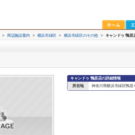
>
周辺施設案内
>
横浜市緑区
>
横浜市緑区のその他
>
キャンドゥ 鴨居
キャンドゥ 鴨居店の詳細情報
所在地
神奈川県横浜市緑区鴨居６