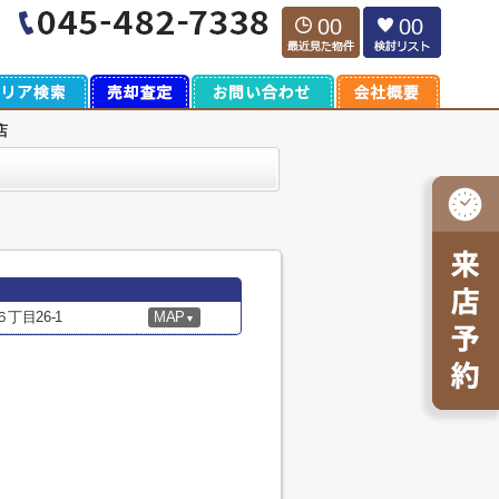
00
00
店
丁目26-1
MAP
▼