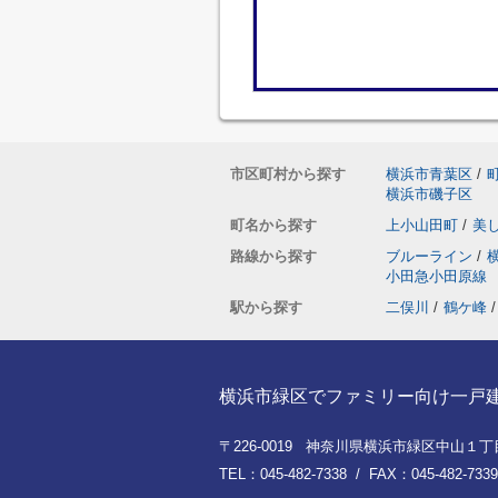
市区町村から探す
横浜市青葉区
/
横浜市磯子区
町名から探す
上小山田町
/
美
路線から探す
ブルーライン
/
小田急小田原線
駅から探す
二俣川
/
鶴ケ峰
/
横浜市緑区でファミリー向け一戸建てを
〒226-0019 神奈川県横浜市緑区中山１丁目8
TEL：045-482-7338 / FAX：045-482-7339