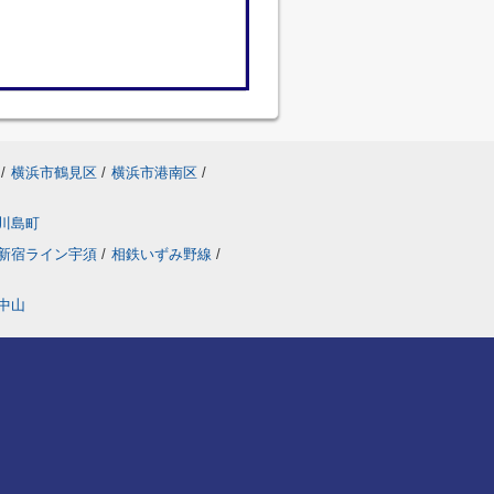
/
横浜市鶴見区
/
横浜市港南区
/
川島町
新宿ライン宇須
/
相鉄いずみ野線
/
中山