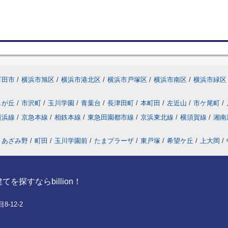
町田市
/
横浜市旭区
/
横浜市港北区
/
横浜市戸塚区
/
横浜市南区
/
横浜市緑区
しが丘
/
市沢町
/
玉川学園
/
青葉台
/
長津田町
/
本町田
/
左近山
/
市ケ尾町
/
横浜線
/
京急本線
/
相鉄本線
/
東急田園都市線
/
京浜東北線
/
横須賀線
/
湘南
あざみ野
/
町田
/
玉川学園前
/
たまプラーザ
/
東戸塚
/
希望ケ丘
/
上大岡
/
探すならbillion！
-12-2