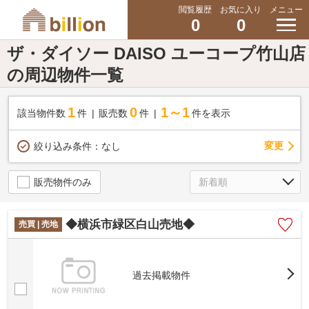
閲覧履歴
お気に入り
メニュー
0
0
ザ・ダイソー DAISO ユーコープ竹山店
の周辺物件一覧
1
0
1～1
該当物件数
件
販売数
件
件を表示
変更
絞り込み条件：
なし
販売物件のみ
◆横浜市緑区白山売地◆
売買 | 売地
過去掲載物件