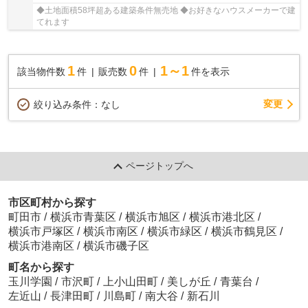
◆土地面積58坪超ある建築条件無売地 ◆お好きなハウスメーカーで建
てれます
1
0
1～1
該当物件数
件
販売数
件
件を表示
変更
絞り込み条件：
なし
ページトップへ
市区町村から探す
町田市
/
横浜市青葉区
/
横浜市旭区
/
横浜市港北区
/
横浜市戸塚区
/
横浜市南区
/
横浜市緑区
/
横浜市鶴見区
/
横浜市港南区
/
横浜市磯子区
町名から探す
玉川学園
/
市沢町
/
上小山田町
/
美しが丘
/
青葉台
/
左近山
/
長津田町
/
川島町
/
南大谷
/
新石川