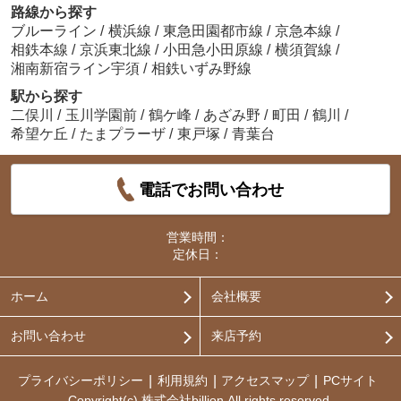
路線から探す
ブルーライン
/
横浜線
/
東急田園都市線
/
京急本線
/
相鉄本線
/
京浜東北線
/
小田急小田原線
/
横須賀線
/
湘南新宿ライン宇須
/
相鉄いずみ野線
駅から探す
二俣川
/
玉川学園前
/
鶴ケ峰
/
あざみ野
/
町田
/
鶴川
/
希望ケ丘
/
たまプラーザ
/
東戸塚
/
青葉台
電話でお問い合わせ
営業時間：
定休日：
ホーム
会社概要
お問い合わせ
来店予約
プライバシーポリシー
利用規約
アクセスマップ
PCサイト
Copyright(c) 株式会社billion All rights reserved.