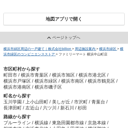
地図アプリで開く
ページトップへ
横浜市緑区周辺の一戸建て｜株式会社billion
>
周辺施設案内
>
横浜市緑区
>
横
浜市緑区のコンビニエンスストア
>
ファミリーマート 横浜中山町店
市区町村から探す
町田市
/
横浜市青葉区
/
横浜市旭区
/
横浜市港北区
/
横浜市戸塚区
/
横浜市緑区
/
横浜市南区
/
横浜市鶴見区
/
横浜市港南区
/
横浜市磯子区
町名から探す
玉川学園
/
上小山田町
/
美しが丘
/
市沢町
/
青葉台
/
長津田町
/
左近山
/
六ツ川
/
新石川
/
杉田
路線から探す
ブルーライン
/
横浜線
/
東急田園都市線
/
京急本線
/