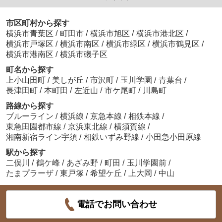
市区町村から探す
横浜市青葉区
/
町田市
/
横浜市旭区
/
横浜市港北区
/
横浜市戸塚区
/
横浜市南区
/
横浜市緑区
/
横浜市鶴見区
/
横浜市港南区
/
横浜市磯子区
町名から探す
上小山田町
/
美しが丘
/
市沢町
/
玉川学園
/
青葉台
/
長津田町
/
本町田
/
左近山
/
市ケ尾町
/
川島町
路線から探す
ブルーライン
/
横浜線
/
京急本線
/
相鉄本線
/
東急田園都市線
/
京浜東北線
/
横須賀線
/
湘南新宿ライン宇須
/
相鉄いずみ野線
/
小田急小田原線
駅から探す
二俣川
/
鶴ケ峰
/
あざみ野
/
町田
/
玉川学園前
/
たまプラーザ
/
東戸塚
/
希望ケ丘
/
上大岡
/
中山
電話でお問い合わせ