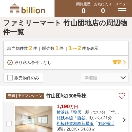
閲覧履歴
お気に入り
メニュー
0
0
ファミリーマート 竹山団地店の周辺物
件一覧
2
1
1～2
該当物件数
件
販売数
件
件を表示
変更
絞り込み条件：
なし
販売物件のみ
竹山団地1306号棟
売買 | 中古マンション
1,190
万
円
横浜線
「
鴨居
」駅 バス7分 「竹山団地入口」 停歩3分
相鉄本線
「
西谷
」駅 バス21分 「幼稚園前〔緑区〕」 停歩3分
相模鉄道相鉄新横浜
「
羽沢横浜国大
」駅
3階 / 2LDK / 54.83㎡