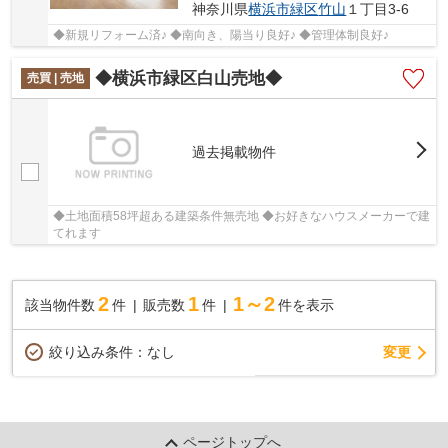
神奈川県
横浜市緑区
竹山
１丁目3-6
◆新規リフォーム済♪ ◆南向き、陽当り良好♪ ◆管理体制良好♪
◆横浜市緑区白山売地◆
売買 | 売地
過去掲載物件
◆土地面積58坪超ある建築条件無売地 ◆お好きなハウスメーカーで建
てれます
2
1
1～2
該当物件数
件
販売数
件
件を表示
変更
絞り込み条件：
なし
ページトップへ