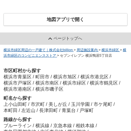
地図アプリで開く
ページトップへ
横浜市緑区周辺の一戸建て｜株式会社billion
>
周辺施設案内
>
横浜市緑区
>
横
浜市緑区のコンビニエンスストア
>
セブンイレブン 横浜鴨居5丁目店
市区町村から探す
横浜市青葉区
/
町田市
/
横浜市旭区
/
横浜市港北区
/
横浜市戸塚区
/
横浜市南区
/
横浜市緑区
/
横浜市鶴見区
/
横浜市港南区
/
横浜市磯子区
町名から探す
上小山田町
/
市沢町
/
美しが丘
/
玉川学園
/
市ケ尾町
/
本町田
/
左近山
/
長津田町
/
青葉台
/
戸塚町
路線から探す
ブルーライン
/
横浜線
/
京急本線
/
相鉄本線
/