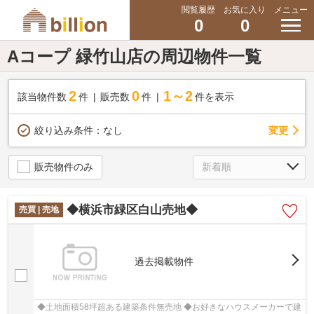
閲覧履歴
お気に入り
メニュー
0
0
Aコープ 緑竹山店の周辺物件一覧
2
0
1～2
該当物件数
件
販売数
件
件を表示
変更
絞り込み条件：
なし
販売物件のみ
◆横浜市緑区白山売地◆
売買 | 売地
過去掲載物件
◆土地面積58坪超ある建築条件無売地 ◆お好きなハウスメーカーで建