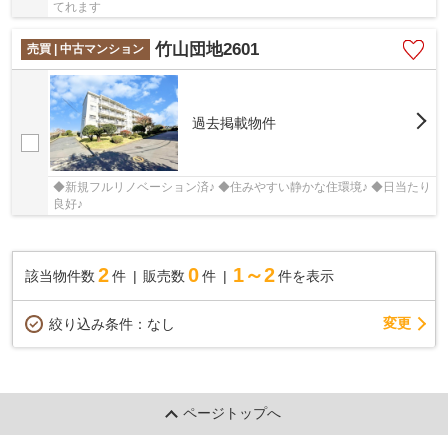
てれます
竹山団地2601
売買 | 中古マンション
過去掲載物件
◆新規フルリノベーション済♪ ◆住みやすい静かな住環境♪ ◆日当たり
良好♪
2
0
1～2
該当物件数
件
販売数
件
件を表示
変更
絞り込み条件：
なし
ページトップへ