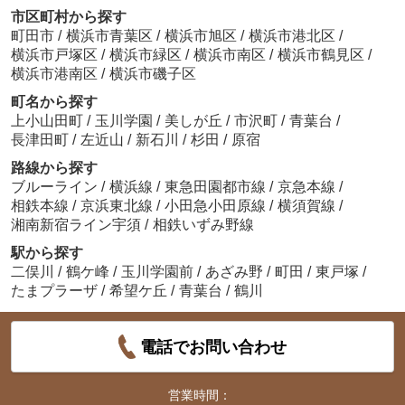
市区町村から探す
町田市
/
横浜市青葉区
/
横浜市旭区
/
横浜市港北区
/
横浜市戸塚区
/
横浜市緑区
/
横浜市南区
/
横浜市鶴見区
/
横浜市港南区
/
横浜市磯子区
町名から探す
上小山田町
/
玉川学園
/
美しが丘
/
市沢町
/
青葉台
/
長津田町
/
左近山
/
新石川
/
杉田
/
原宿
路線から探す
ブルーライン
/
横浜線
/
東急田園都市線
/
京急本線
/
相鉄本線
/
京浜東北線
/
小田急小田原線
/
横須賀線
/
湘南新宿ライン宇須
/
相鉄いずみ野線
駅から探す
二俣川
/
鶴ケ峰
/
玉川学園前
/
あざみ野
/
町田
/
東戸塚
/
たまプラーザ
/
希望ケ丘
/
青葉台
/
鶴川
電話でお問い合わせ
営業時間：