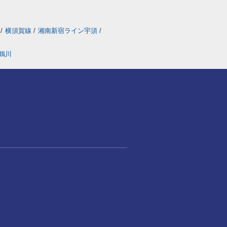
線
/
横須賀線
/
湘南新宿ライン宇須
/
鶴川