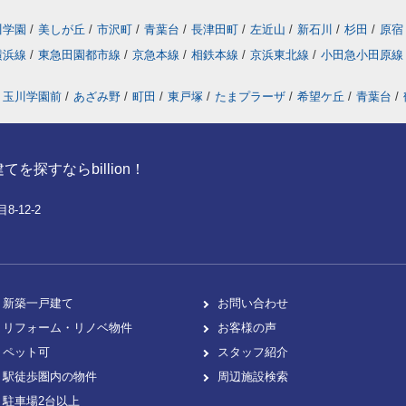
川学園
/
美しが丘
/
市沢町
/
青葉台
/
長津田町
/
左近山
/
新石川
/
杉田
/
原宿
横浜線
/
東急田園都市線
/
京急本線
/
相鉄本線
/
京浜東北線
/
小田急小田原
玉川学園前
/
あざみ野
/
町田
/
東戸塚
/
たまプラーザ
/
希望ケ丘
/
青葉台
/
探すならbillion！
-12-2
新築一戸建て
お問い合わせ
リフォーム・リノベ物件
お客様の声
ペット可
スタッフ紹介
駅徒歩圏内の物件
周辺施設検索
駐車場2台以上