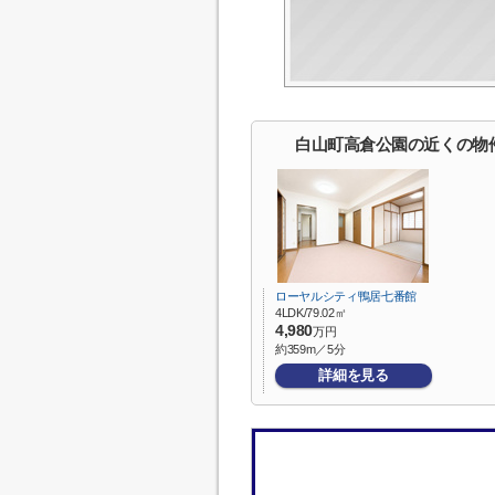
白山町高倉公園の近くの物
ローヤルシティ鴨居七番館
4LDK/79.02㎡
4,980
万円
約359m／5分
詳細を見る