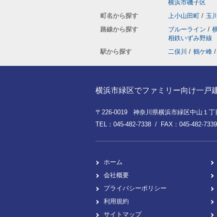
横浜市磯子区
町名から探す
上小山田町
/
玉
路線から探す
ブルーライン
/
相鉄いずみ野線
駅から探す
二俣川
/
鶴ケ峰
/
横浜市緑区でファミリー向け一戸建てを
〒226-0019 神奈川県横浜市緑区中山１丁目8
TEL：045-482-7338 / FAX：045-482-7339
ホーム
会社概要
プライバシーポリシー
利用規約
サイトマップ