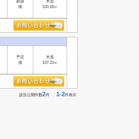
新築
木造
南
100.19㎡
予定
木造
南
107.23㎡
2
1-2
該当公開件数
件
件表示