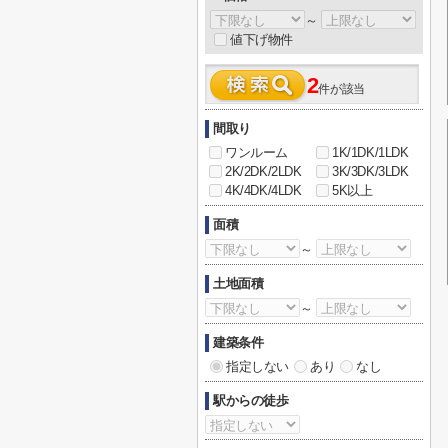
～
値下げ物件
2
件が該当
間取り
ワンルーム
1K/1DK/1LDK
2K/2DK/2LDK
3K/3DK/3LDK
4K/4DK/4LDK
5K以上
面積
～
土地面積
～
建築条件
指定しない
あり
なし
駅からの徒歩