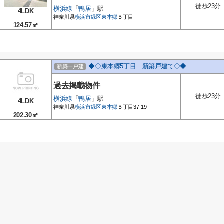
徒歩23分
横浜線
「
鴨居
」駅
4LDK
神奈川県
横浜市緑区
東本郷
５丁目
124.57㎡
◆◇東本郷5丁目 新築戸建て◇◆
新築一戸建
過去掲載物件
徒歩23分
横浜線
「
鴨居
」駅
4LDK
神奈川県
横浜市緑区
東本郷
５丁目37-19
202.30㎡