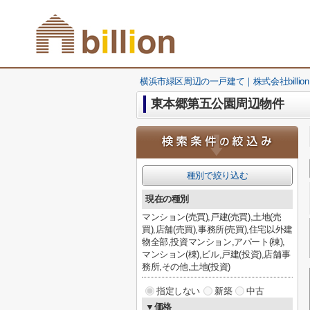
横浜市緑区周辺の一戸建て｜株式会社billion
東本郷第五公園周辺物件
種別で絞り込む
現在の種別
マンション(売買),戸建(売買),土地(売
買),店舗(売買),事務所(売買),住宅以外建
物全部,投資マンション,アパート(棟),
マンション(棟),ビル,戸建(投資),店舗事
務所,その他,土地(投資)
指定しない
新築
中古
▼価格