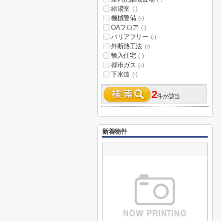
給湯室
(-)
機械警備
(-)
OAフロア
(-)
バリアフリー
(-)
外断熱工法
(-)
輸入住宅
(-)
都市ガス
(-)
下水道
(-)
2
件が該当
新着物件