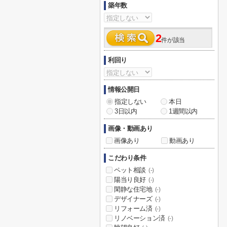
築年数
2
件が該当
利回り
情報公開日
指定しない
本日
3日以内
1週間以内
画像・動画あり
画像あり
動画あり
こだわり条件
ペット相談
(-)
陽当り良好
(-)
閑静な住宅地
(-)
デザイナーズ
(-)
リフォーム済
(-)
リノベーション済
(-)