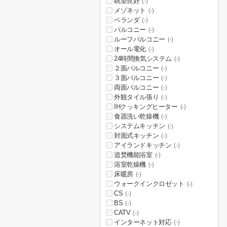
眺望良好
(-)
メゾネット
(-)
ベランダ
(-)
バルコニー
(-)
ルーフバルコニー
(-)
オール電化
(-)
24時間換気システム
(-)
２面バルコニー
(-)
３面バルコニー
(-)
両面バルコニー
(-)
外観タイル張り
(-)
IHクッキングヒーター
(-)
食器洗い乾燥機
(-)
システムキッチン
(-)
対面式キッチン
(-)
アイランドキッチン
(-)
追焚機能浴室
(-)
浴室乾燥機
(-)
床暖房
(-)
ウォークインクロゼット
(-)
CS
(-)
BS
(-)
CATV
(-)
インターネット対応
(-)