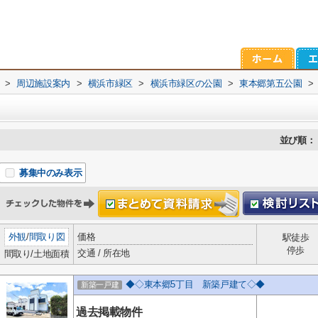
>
周辺施設案内
>
横浜市緑区
>
横浜市緑区の公園
>
東本郷第五公園
>
並び順：
募集中のみ表示
外観
/
間取り図
価格
駅徒歩
停歩
交通 / 所在地
間取り/土地面積
◆◇東本郷5丁目 新築戸建て◇◆
新築一戸建
過去掲載物件