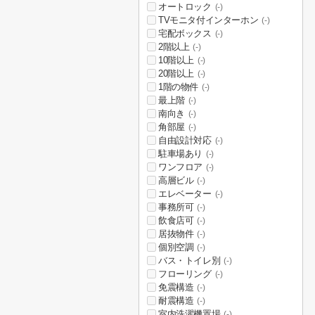
オートロック
(-)
TVモニタ付インターホン
(-)
宅配ボックス
(-)
2階以上
(-)
10階以上
(-)
20階以上
(-)
1階の物件
(-)
最上階
(-)
南向き
(-)
角部屋
(-)
自由設計対応
(-)
駐車場あり
(-)
ワンフロア
(-)
高層ビル
(-)
エレベーター
(-)
事務所可
(-)
飲食店可
(-)
居抜物件
(-)
個別空調
(-)
バス・トイレ別
(-)
フローリング
(-)
免震構造
(-)
耐震構造
(-)
室内洗濯機置場
(-)