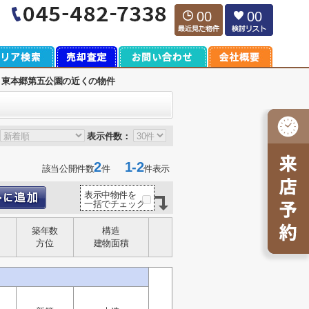
00
00
東本郷第五公園の近くの物件
表示件数：
2
1-2
該当公開件数
件
件表示
表示中物件を
一括でチェック
築年数
構造
方位
建物面積