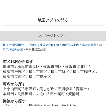
地図アプリで開く
ページトップへ
横浜市緑区周辺の一戸建て｜株式会社billion
>
周辺施設案内
>
横浜市緑区
>
横
浜市緑区の公園
>
東本郷第五公園
市区町村から探す
町田市
/
横浜市青葉区
/
横浜市旭区
/
横浜市港北区
/
横浜市戸塚区
/
横浜市南区
/
横浜市緑区
/
横浜市鶴見区
/
横浜市港南区
/
横浜市磯子区
町名から探す
上小山田町
/
市沢町
/
美しが丘
/
玉川学園
/
青葉台
/
本町田
/
長津田町
/
左近山
/
市ケ尾町
/
箕輪町
路線から探す