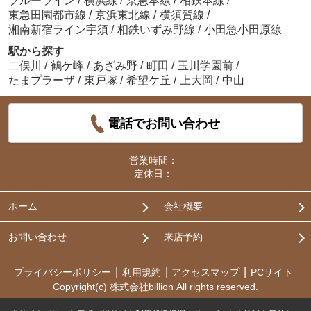
ブルーライン
/
横浜線
/
京急本線
/
相鉄本線
/
東急田園都市線
/
京浜東北線
/
横須賀線
/
湘南新宿ライン宇須
/
相鉄いずみ野線
/
小田急小田原線
駅から探す
二俣川
/
鶴ケ峰
/
あざみ野
/
町田
/
玉川学園前
/
たまプラーザ
/
東戸塚
/
希望ケ丘
/
上大岡
/
中山
電話でお問い合わせ
営業時間：
定休日：
ホーム
会社概要
お問い合わせ
来店予約
プライバシーポリシー
利用規約
アクセスマップ
PCサイト
Copyright(c) 株式会社billion All rights reserved.